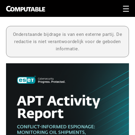
Onderstaande bijdrage is van een externe partij. De
redactie is niet verantwoordelijk voor de geboden
informatie.