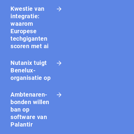
Kwestie van
integratie:
waarom
Europese
techgiganten
scoren met ai
Nutanix tuigt
Benelux-
organisatie op
Amb­te­na­ren­
bon­den willen
ban op
software van
Palantir