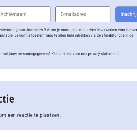
 toestemming aan Jaarbeurs B.V. om je naam en e-mailadres te verwerken voor het v
ble. Je kunt je toestemming te allen tijde intrekken via de af­meld­func­tie in de
 met jouw per­soons­ge­ge­vens? Klik dan
hier
voor ons privacy statement.
ctie
m een reactie te plaatsen.