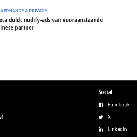
VERNANCE & PRIVACY
ta duldt nudify-ads van vooraanstaande
inese partner
Social
Facebook
ef
X
LinkedIn