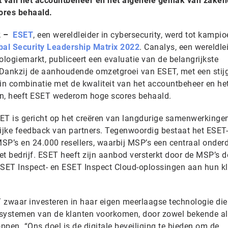
it van het accountbeheer en het algehele gemak van zake
ores behaald.
2 –
ESET
, een wereldleider in cybersecurity, werd tot kampi
bal Security Leadership Matrix 2022
. Canalys, een wereldle
ologiemarkt, publiceert een evaluatie van de belangrijkste
. Dankzij de aanhoudende omzetgroei van ESET, met een stij
n combinatie met de kwaliteit van het accountbeheer en he
n, heeft ESET wederom hoge scores behaald.
T is gericht op het creëren van langdurige samenwerkinge
rijke feedback van partners. Tegenwoordig bestaat het ESET-
SP’s en 24.000 resellers, waarbij MSP’s een centraal onder
t bedrijf. ESET heeft zijn aanbod versterkt door de MSP’s d
ESET Inspect- en ESET Inspect Cloud-oplossingen aan hun k
T zwaar investeren in haar eigen meerlaagse technologie die
 systemen van de klanten voorkomen, door zowel bekende a
pen. “Ons doel is de digitale beveiliging te bieden om de