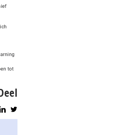
ief
ich
earning
en tot
Deel