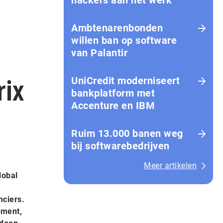
hackers aan het werk
Amb­te­na­ren­bon­den
willen ban op software
van Palantir
rix
UniCredit moderniseert
bankplatform met
Accenture en IBM
Ruim 13.000 banen weg
bij softwarebedrijven
Meer artikelen
lobal
nciers.
gment,