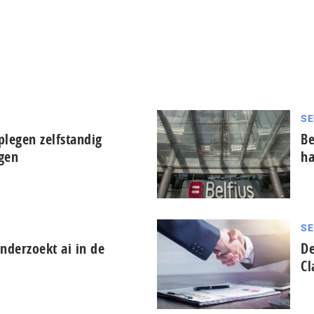
SE
plegen zelfstandig
Be
ngen
ha
SE
derzoekt ai in de
De
Cl