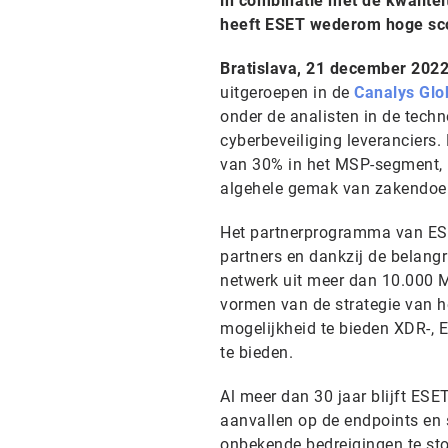
in combinatie met de kwalite
heeft ESET wederom hoge sc
Bratislava, 21 december 202
uitgeroepen in de
Canalys Glo
onder de analisten in de techn
cyberbeveiliging leveranciers
van 30% in het MSP-segment, i
algehele gemak van zakendoe
Het partnerprogramma van ESE
partners en dankzij de belang
netwerk uit meer dan 10.000 M
vormen van de strategie van he
mogelijkheid te bieden XDR-, 
te bieden.
Al meer dan 30 jaar blijft ESE
aanvallen op de endpoints en
onbekende bedreigingen te stop