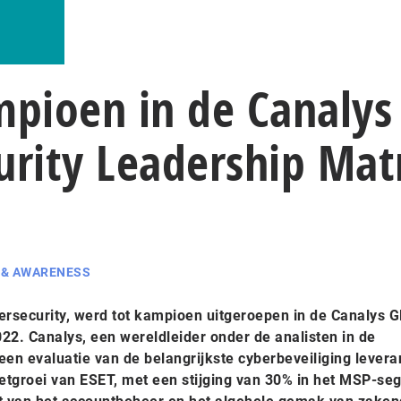
mpioen in de Canalys
urity Leadership Mat
 & AWARENESS
ersecurity, werd tot kampioen uitgeroepen in de Canalys G
22. Canalys, een wereldleider onder de analisten in de
een evaluatie van de belangrijkste cyberbeveiliging levera
tgroei van ESET, met een stijging van 30% in het MSP-se