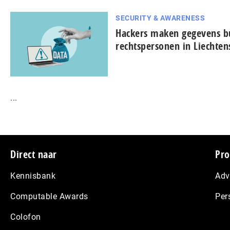
SECURITY & AWARENESS
Hackers maken gegevens bu
rechtspersonen in Liechten
...
Footer
Direct naar
Pro
Kennisbank
Adv
Computable Awards
Per
Colofon