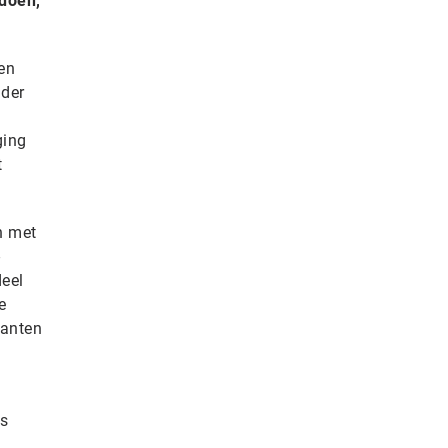
ndoen,
oen
ider
ging
t
n met
deel
e
lanten
ls