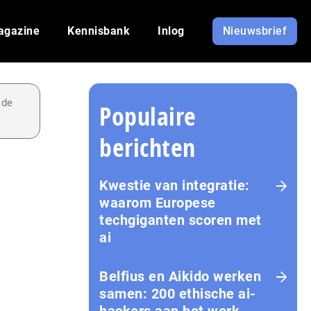
agazine
Kennisbank
Inlog
Nieuwsbrief
 de
Populaire
berichten
Kwestie van integratie:
waarom Europese
techgiganten scoren met
ai
Belfius en Aikido werken
samen: 200 ethische ai-