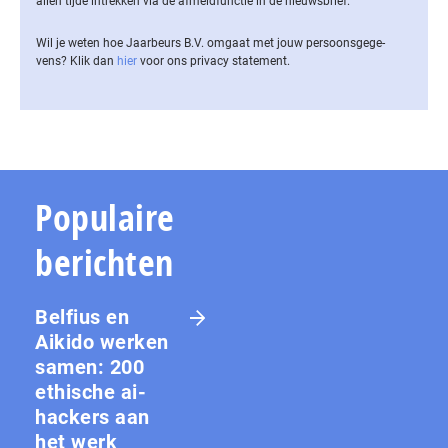
allen tijde intrekken via de af­meld­func­tie in de nieuwsbrief.
Wil je weten hoe Jaarbeurs B.V. omgaat met jouw per­soons­ge­ge­
vens? Klik dan
hier
voor ons privacy statement.
Populaire
berichten
Belfius en
Aikido werken
samen: 200
ethische ai-
hackers aan
het werk