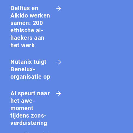
Belfius en
Aikido werken
samen: 200
ethische ai-
hackers aan
het werk
Nutanix tuigt
Benelux-
organisatie op
Ai speurt naar
het awe-
moment
tijdens zons­
ver­duis­te­ring