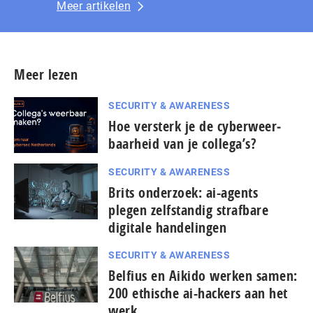
Meer artikelen
Meer lezen
SECURITY & AWARENESS
Hoe versterk je de cy­ber­weer­
baar­heid van je collega’s?
SECURITY & AWARENESS
Brits onderzoek: ai-agents
plegen zelfstandig strafbare
digitale handelingen
SECURITY & AWARENESS
Belfius en Aikido werken samen:
200 ethische ai-hackers aan het
werk