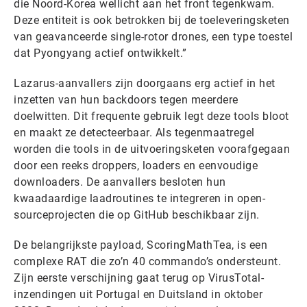
die Noord-Korea wellicht aan het front tegenkwam.
Deze entiteit is ook betrokken bij de toeleveringsketen
van geavanceerde single-rotor drones, een type toestel
dat Pyongyang actief ontwikkelt.”
Lazarus-aanvallers zijn doorgaans erg actief in het
inzetten van hun backdoors tegen meerdere
doelwitten. Dit frequente gebruik legt deze tools bloot
en maakt ze detecteerbaar. Als tegenmaatregel
worden die tools in de uitvoeringsketen voorafgegaan
door een reeks droppers, loaders en eenvoudige
downloaders. De aanvallers besloten hun
kwaadaardige laadroutines te integreren in open-
sourceprojecten die op GitHub beschikbaar zijn.
De belangrijkste payload, ScoringMathTea, is een
complexe RAT die zo’n 40 commando’s ondersteunt.
Zijn eerste verschijning gaat terug op VirusTotal-
inzendingen uit Portugal en Duitsland in oktober