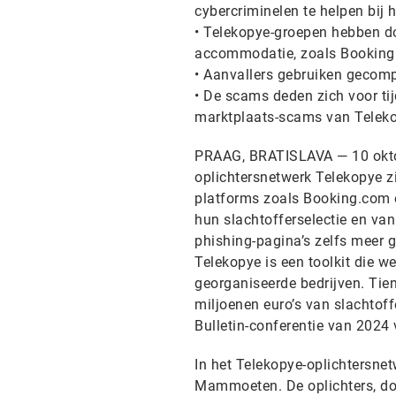
cybercriminelen te helpen bij
• Telekopye-groepen hebben do
accommodatie, zoals Booking
• Aanvallers gebruiken gecom
• De scams deden zich voor tij
marktplaats-scams van Telek
PRAAG, BRATISLAVA — 10 okto
oplichtersnetwerk Telekopye zi
platforms zoals Booking.com e
hun slachtofferselectie en van
phishing-pagina’s zelfs meer 
Telekopye is een toolkit die we
georganiseerde bedrijven. Tie
miljoenen euro’s van slachtoff
Bulletin-conferentie van 2024 
In het Telekopye-oplichtersne
Mammoeten. De oplichters, d