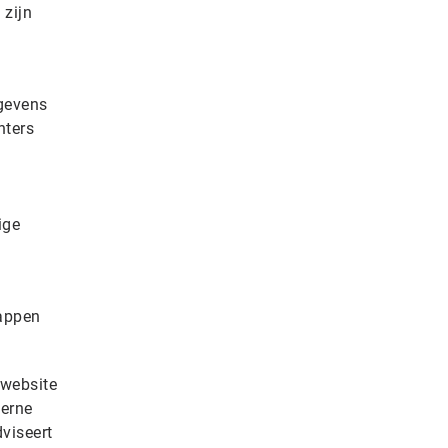
 zijn
egevens
hters
ige
happen
 website
terne
dviseert