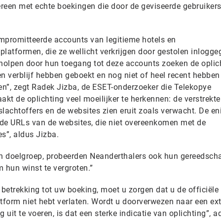
reen met echte boekingen die door de geviseerde gebruikers
mpromitteerde accounts van legitieme hotels en
atformen, die ze wellicht verkrijgen door gestolen inlogg
eholpen door hun toegang tot deze accounts zoeken de oplic
n verblijf hebben geboekt en nog niet of heel recent hebben
hen”, zegt Radek Jizba, de ESET-onderzoeker die Telekopye
t de oplichting veel moeilijker te herkennen: de verstrekte
 slachtoffers en de websites zien eruit zoals verwacht. De en
jn de URLs van de websites, die niet overeenkomen met de
s”, aldus Jizba.
hun doelgroep, probeerden Neanderthalers ook hun gereedsc
 hun winst te vergroten.”
 betrekking tot uw boeking, moet u zorgen dat u de officiële
atform niet hebt verlaten. Wordt u doorverwezen naar een ex
uit te voeren, is dat een sterke indicatie van oplichting”, a