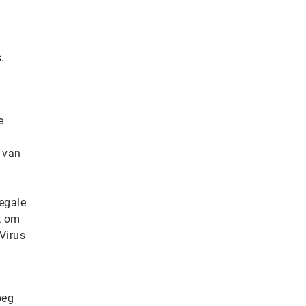
.
e
 van
legale
t om
Virus
oeg