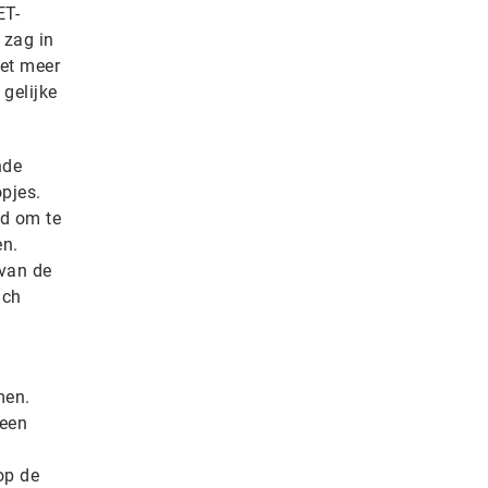
ET-
 zag in
met meer
gelijke
nde
pjes.
jd om te
en.
 van de
ich
men.
 een
op de