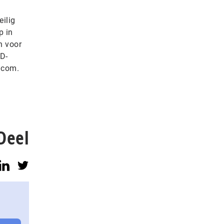
eilig
p in
n voor
D-
.com.
Deel