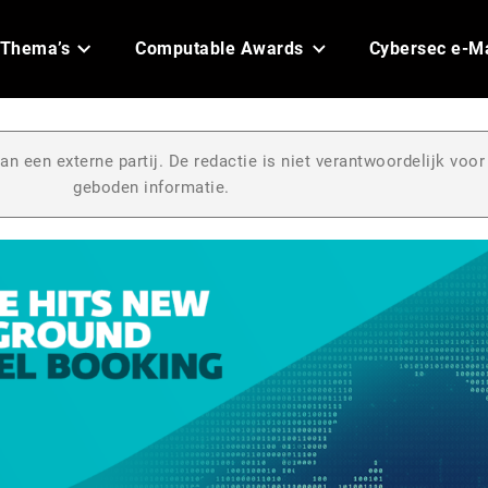
Thema’s
Computable Awards
Cybersec e-M
an een externe partij. De redactie is niet verantwoordelijk voor
geboden informatie.