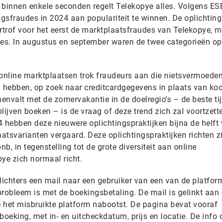
 binnen enkele seconden regelt Telekopye alles. Volgens ES
gsfraudes in 2024 aan populariteit te winnen. De oplichting
ertrof voor het eerst de marktplaatsfraudes van Telekopye, 
ies. In augustus en september waren de twee categorieën op 
 online marktplaatsen trok fraudeurs aan die nietsvermoede
g hebben, op zoek naar creditcardgegevens in plaats van koo
valt met de zomervakantie in de doelregio’s – de beste ti
lijven boeken – is de vraag of deze trend zich zal voortzett
hebben deze nieuwere oplichtingspraktijken bijna de helft
aatsvarianten vergaard. Deze oplichtingspraktijken richten z
, in tegenstelling tot de grote diversiteit aan online
ye zich normaal richt.
lichters een mail naar een gebruiker van een van de platfor
probleem is met de boekingsbetaling. De mail is gelinkt aan
het misbruikte platform nabootst. De pagina bevat vooraf
boeking, met in- en uitcheckdatum, prijs en locatie. De info 