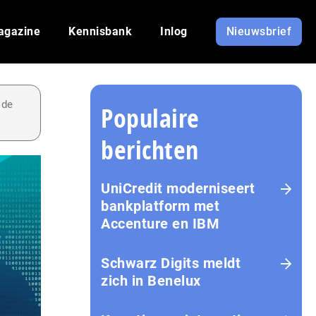
agazine
Kennisbank
Inlog
Nieuwsbrief
 de
Populaire
berichten
UniCredit moderniseert
bankplatform met
Accenture en IBM
Schwarz Digits meldt
zich in Benelux