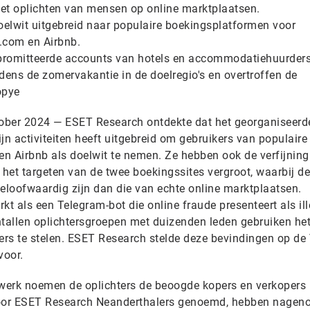
 het oplichten van mensen op online marktplaatsen.
elwit uitgebreid naar populaire boekingsplatformen voor
.com en Airbnb.
promitteerde accounts van hotels en accommodatiehuurders
dens de zomervakantie in de doelregio's en overtroffen de
opye
ber 2024 — ESET Research ontdekte dat het georganiseerd
jn activiteiten heeft uitgebreid om gebruikers van populaire
n Airbnb als doelwit te nemen. Ze hebben ook de verfijning
 het targeten van de twee boekingssites vergroot, waarbij de
geloofwaardig zijn dan die van echte online marktplaatsen.
rkt als een Telegram-bot die online fraude presenteert als il
ntallen oplichtersgroepen met duizenden leden gebruiken he
ers te stelen. ESET Research stelde deze bevindingen op de 
voor.
twerk noemen de oplichters de beoogde kopers en verkopers
oor ESET Research Neanderthalers genoemd, hebben nagen