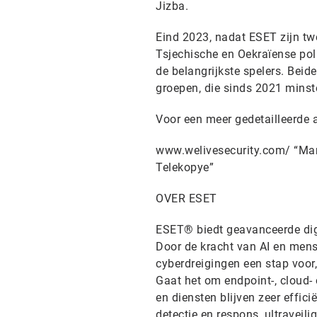
Jizba.
Eind 2023, nadat ESET zijn tw
Tsjechische en Oekraïense poli
de belangrijkste spelers. Beid
groepen, die sinds 2021 minst
Voor een meer gedetailleerde a
www.welivesecurity.com/ “Ma
Telekopye”
OVER ESET
ESET® biedt geavanceerde digi
Door de kracht van AI en mens
cyberdreigingen een stap voor, 
Gaat het om endpoint-, cloud- 
en diensten blijven zeer effic
detectie en respons, ultraveil