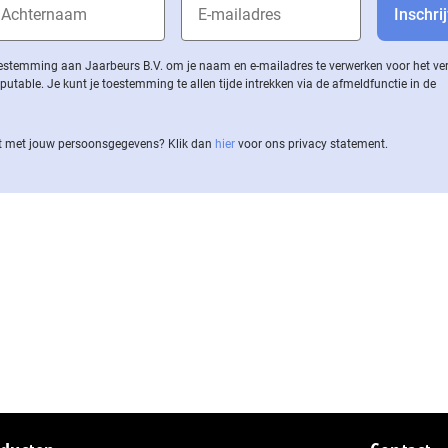
 toestemming aan Jaarbeurs B.V. om je naam en e-mailadres te verwerken voor het v
ble. Je kunt je toestemming te allen tijde intrekken via de af­meld­func­tie in de
 met jouw per­soons­ge­ge­vens? Klik dan
hier
voor ons privacy statement.