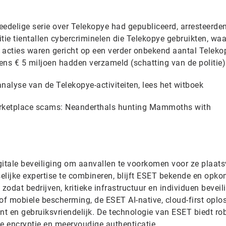
eedelige serie over Telekopye had gepubliceerd, arresteerde
tie tientallen cybercriminelen die Telekopye gebruikten, wa
e acties waren gericht op een verder onbekend aantal Teleko
ens € 5 miljoen hadden verzameld (schatting van de politie)
nalyse van de Telekopye-activiteiten, lees het witboek
rketplace scams: Neanderthals hunting Mammoths with
tale beveiliging om aanvallen te voorkomen voor ze plaats
elijke expertise te combineren, blijft ESET bekende en opk
zodat bedrijven, kritieke infrastructuur en individuen beveili
of mobiele bescherming, de ESET AI-native, cloud-first oplo
iënt en gebruiksvriendelijk. De technologie van ESET biedt ro
ige encryptie en meervoudige authenticatie.