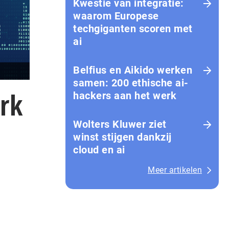
Kwestie van integratie:
waarom Europese
techgiganten scoren met
ai
Belfius en Aikido werken
samen: 200 ethische ai-
rk
hackers aan het werk
Wolters Kluwer ziet
winst stijgen dankzij
cloud en ai
Meer artikelen