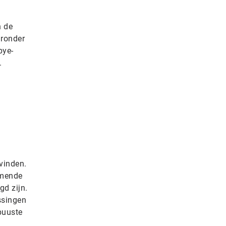
n de
aronder
pye-
.
vinden.
omende
gd zijn.
ssingen
buuste