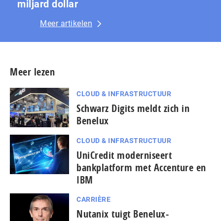
miljard dollar
Meer artikelen
Meer lezen
CLOUD & INFRASTRUCTUUR
Schwarz Digits meldt zich in
Benelux
CLOUD & INFRASTRUCTUUR
UniCredit moderniseert
bankplatform met Accenture en
IBM
CARRIÈRE
Nutanix tuigt Benelux-