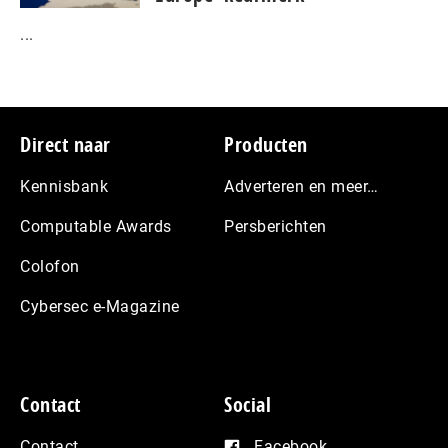
...
Footer
Direct naar
Producten
Kennisbank
Adverteren en meer…
Computable Awards
Persberichten
Colofon
Cybersec e-Magazine
Contact
Social
Contact
Facebook