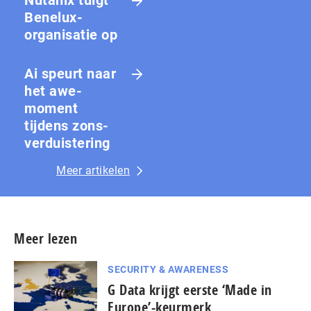
Nutanix tuigt
Benelux-
organisatie op
Ai speurt naar
het awe-
moment
tijdens zons­
ver­duis­te­ring
Meer artikelen
Meer lezen
SECURITY & AWARENESS
G Data krijgt eerste ‘Made in
Europe’-keurmerk