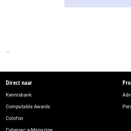
...
Footer
Direct naar
Pro
Kennisbank
Adv
Computable Awards
Per
Colofon
Cybersec e-Magazine