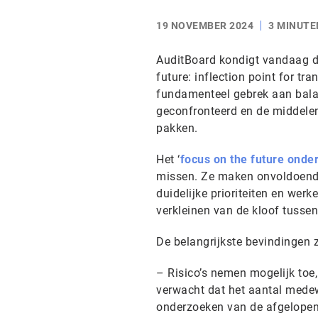
19 NOVEMBER 2024
3 MINUTE
AuditBoard kondigt vandaag d
future: inflection point for t
fundamenteel gebrek aan balan
geconfronteerd en de middelen 
pakken.
Het ‘
focus on the future onde
missen. Ze maken onvoldoende 
duidelijke prioriteiten en werk
verkleinen van de kloof tussen
De belangrijkste bevindingen z
– Risico’s nemen mogelijk toe
verwacht dat het aantal medewe
onderzoeken van de afgelopen 