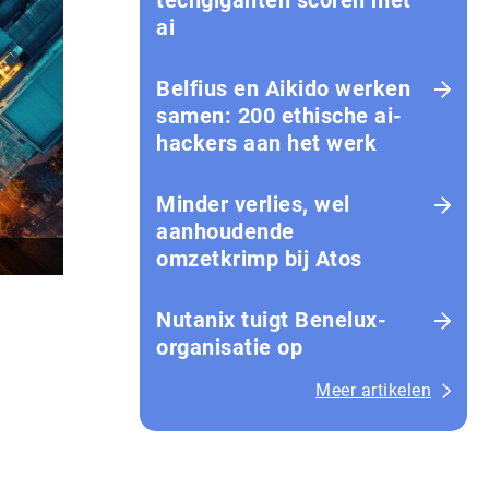
techgiganten scoren met
ai
Belfius en Aikido werken
samen: 200 ethische ai-
hackers aan het werk
Minder verlies, wel
aanhoudende
omzetkrimp bij Atos
Nutanix tuigt Benelux-
organisatie op
Meer artikelen