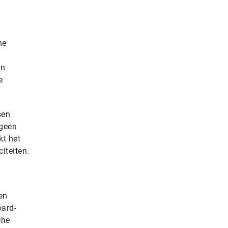
he
en
e
sen
 geen
kt het
iteiten.
en
oard-
che