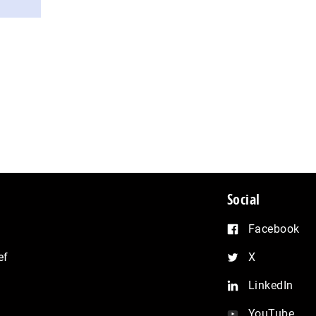
Social
Facebook
ef
X
LinkedIn
YouTube