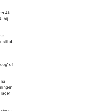
hts 4%
I bij
de
nstitute
hoog’ of
 na
nningen,
 lager