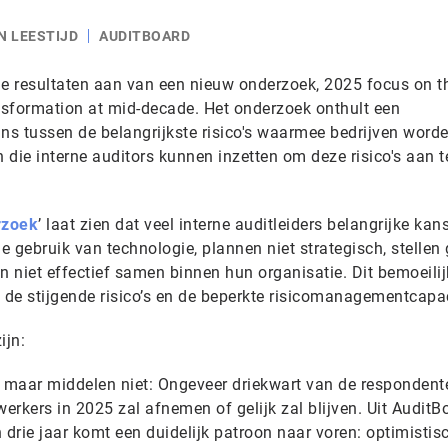
N LEESTIJD
AUDITBOARD
e resultaten aan van een nieuw onderzoek, 2025 focus on t
ransformation at mid-decade. Het onderzoek onthult een
s tussen de belangrijkste risico's waarmee bedrijven word
die interne auditors kunnen inzetten om deze risico's aan t
rzoek
’ laat zien dat veel interne auditleiders belangrijke kan
gebruik van technologie, plannen niet strategisch, stellen
en niet effectief samen binnen hun organisatie. Dit bemoeilij
 de stijgende risico’s en de beperkte risicomanagementcapac
ijn:
, maar middelen niet: Ongeveer driekwart van de respondent
rkers in 2025 zal afnemen of gelijk zal blijven. Uit AuditB
drie jaar komt een duidelijk patroon naar voren: optimistis