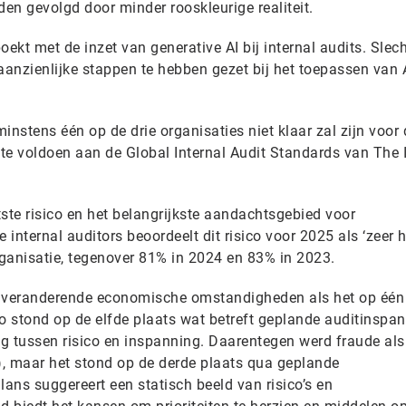
en gevolgd door minder rooskleurige realiteit.
oekt met de inzet van generative AI bij internal audits. Slec
anzienlijke stappen te hebben gezet bij het toepassen van A
minstens één op de drie organisaties niet klaar zal zijn voor 
te voldoen aan de Global Internal Audit Standards van The I
otste risico en het belangrijkste aandachtsgebied voor
internal auditors beoordeelt dit risico voor 2025 als ‘zeer 
ganisatie, tegenover 81% in 2024 en 83% in 2023.
 veranderende economische omstandigheden als het op één
sico stond op de elfde plaats wat betreft geplande auditinspa
g tussen risico en inspanning. Daarentegen werd fraude als
, maar het stond op de derde plaats qua geplande
ans suggereert een statisch beeld van risico’s en