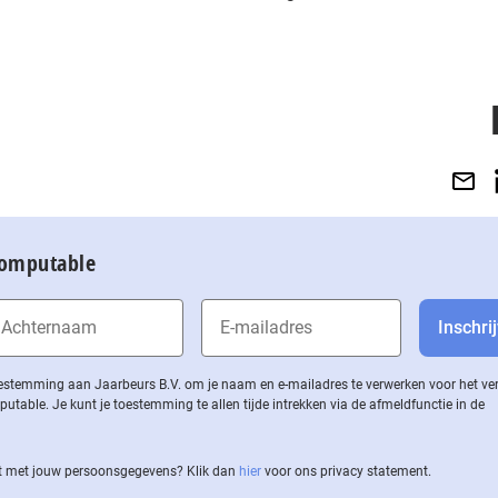
Computable
 toestemming aan Jaarbeurs B.V. om je naam en e-mailadres te verwerken voor het v
ble. Je kunt je toestemming te allen tijde intrekken via de af­meld­func­tie in de
 met jouw per­soons­ge­ge­vens? Klik dan
hier
voor ons privacy statement.