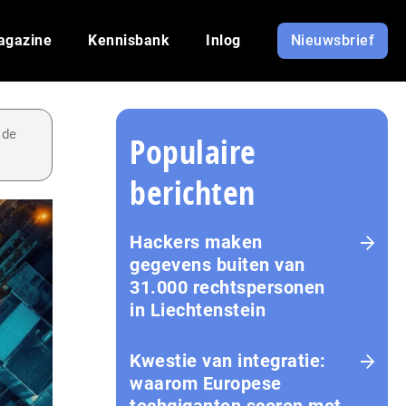
agazine
Kennisbank
Inlog
Nieuwsbrief
 de
Populaire
berichten
Hackers maken
gegevens buiten van
31.000 rechtspersonen
in Liechtenstein
Kwestie van integratie:
waarom Europese