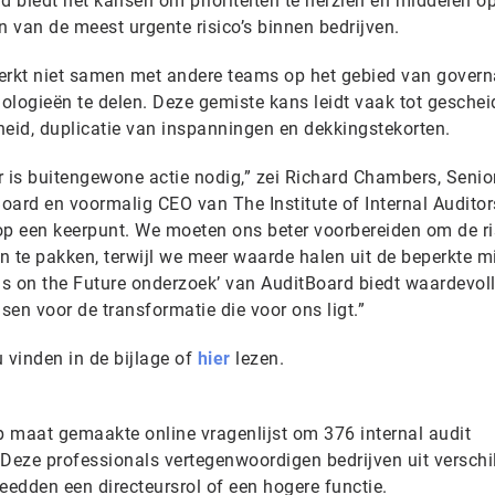
ijd biedt het kansen om prioriteiten te herzien en middelen 
n van de meest urgente risico’s binnen bedrijven.
rkt niet samen met andere teams op het gebied van govern
ologieën te delen. Deze gemiste kans leidt vaak tot gesche
id, duplicatie van inspanningen en dekkingstekorten.
er is buitengewone actie nodig,” zei Richard Chambers, Senio
Board en voormalig CEO van The Institute of Internal Auditor
 op een keerpunt. We moeten ons beter voorbereiden om de ri
n te pakken, terwijl we meer waarde halen uit de beperkte m
s on the Future onderzoek’ van AuditBoard biedt waardevol
sen voor de transformatie die voor ons ligt.”
 vinden in de bijlage of
hier
lezen.
 maat gemaakte online vragenlijst om 376 internal audit
 Deze professionals vertegenwoordigen bedrijven uit verschi
eedden een directeursrol of een hogere functie.