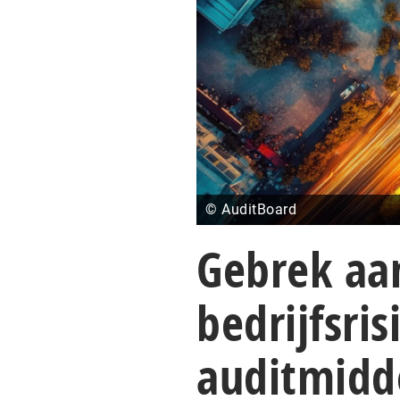
© AuditBoard
Gebrek aa
bedrijfsri
auditmidd