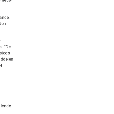
opnieuw
ance,
iden
r
s. “De
sico’s
iddelen
le
llende