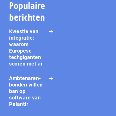
Populaire
berichten
Kwestie van
integratie:
waarom
Europese
techgiganten
scoren met ai
Amb­te­na­ren­
bon­den willen
ban op
software van
Palantir