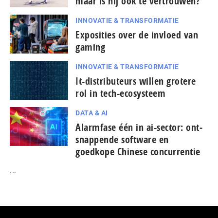
maar is hij ook te vertrouwen?
INNOVATIE & TRANSFORMATIE
Exposities over de invloed van
gaming
INNOVATIE & TRANSFORMATIE
It-dis­tri­bu­teurs willen grotere
rol in tech-ecosysteem
DATA & AI
Alarmfase één in ai-sector: ont­
snap­pen­de software en
goedkope Chinese con­cur­ren­tie
...