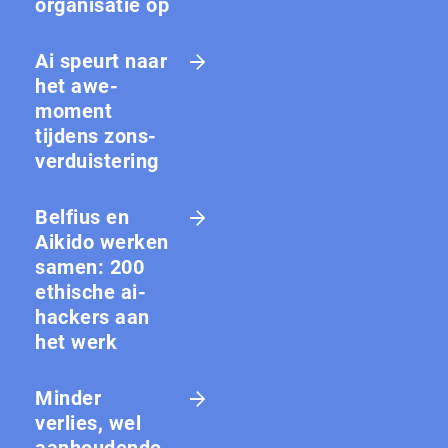
organisatie op
Ai speurt naar
het awe-
moment
tijdens zons­
ver­duis­te­ring
Belfius en
Aikido werken
samen: 200
ethische ai-
hackers aan
het werk
Minder
verlies, wel
aanhoudende