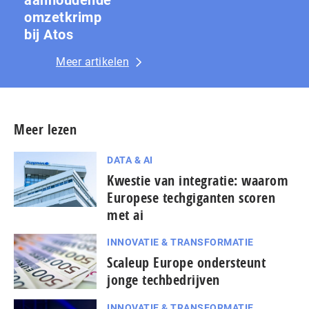
omzetkrimp
bij Atos
Meer artikelen
Meer lezen
DATA & AI
Kwestie van integratie: waarom
Europese techgiganten scoren
met ai
INNOVATIE & TRANSFORMATIE
Scaleup Europe ondersteunt
jonge techbedrijven
INNOVATIE & TRANSFORMATIE