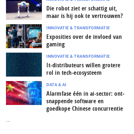
Die robot ziet er schattig uit,
maar is hij ook te vertrouwen?
INNOVATIE & TRANSFORMATIE
Exposities over de invloed van
gaming
INNOVATIE & TRANSFORMATIE
It-dis­tri­bu­teurs willen grotere
rol in tech-ecosysteem
DATA & AI
Alarmfase één in ai-sector: ont­
snap­pen­de software en
goedkope Chinese con­cur­ren­tie
...