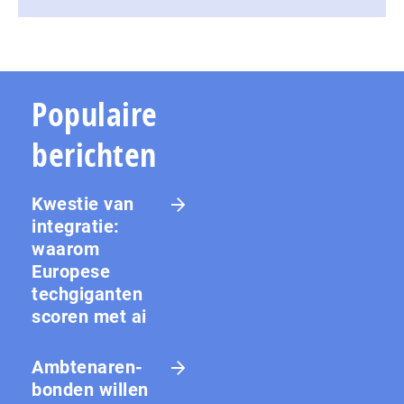
Populaire
berichten
Kwestie van
integratie:
waarom
Europese
techgiganten
scoren met ai
Amb­te­na­ren­
bon­den willen