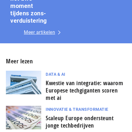
moment
tijdens zons­
ver­duis­te­ring
Meer artikelen
Meer lezen
DATA & AI
Kwestie van integratie: waarom
Europese techgiganten scoren
met ai
INNOVATIE & TRANSFORMATIE
Scaleup Europe ondersteunt
jonge techbedrijven