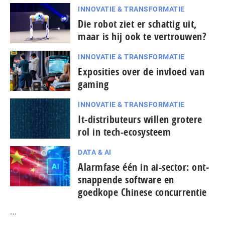
INNOVATIE & TRANSFORMATIE
Die robot ziet er schattig uit,
maar is hij ook te vertrouwen?
INNOVATIE & TRANSFORMATIE
Exposities over de invloed van
gaming
INNOVATIE & TRANSFORMATIE
It-dis­tri­bu­teurs willen grotere
rol in tech-ecosysteem
DATA & AI
Alarmfase één in ai-sector: ont­
snap­pen­de software en
goedkope Chinese con­cur­ren­tie
...