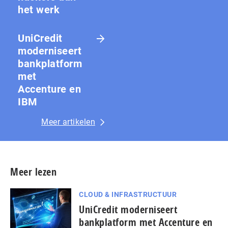
het werk
UniCredit
moderniseert
bankplatform
met
Accenture en
IBM
Meer artikelen
Meer lezen
CLOUD & INFRASTRUCTUUR
UniCredit moderniseert
bankplatform met Accenture en