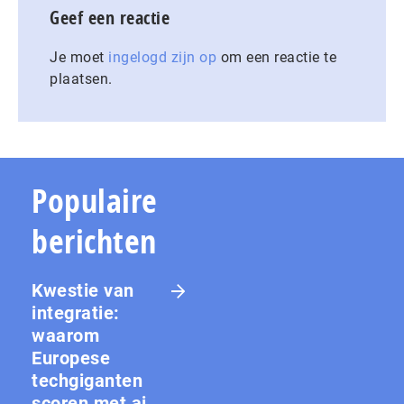
Geef een reactie
Je moet
ingelogd zijn op
om een reactie te
plaatsen.
Populaire
berichten
Kwestie van
integratie:
waarom
Europese
techgiganten
scoren met ai