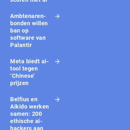
Amb­te­na­ren­
bon­den willen
ban op
software van
Palantir
Meta biedt ai-
tool tegen
‘Chinese’
prijzen
Belfius en
Aikido werken
samen: 200
ethische ai-
hackers aan