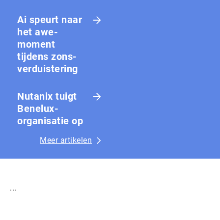
Ai speurt naar
het awe-
moment
tijdens zons­
ver­duis­te­ring
Nutanix tuigt
Benelux-
organisatie op
Meer artikelen
...