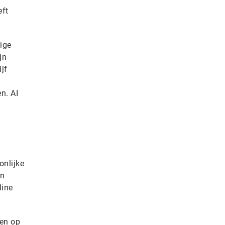
eft
ige
jn
jf
n. AI
onlijke
jn
line
een op