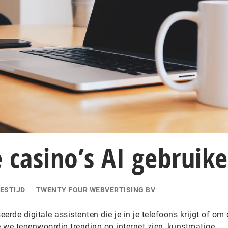
 casino’s AI gebruik
EESTIJD
TWENTY FOUR WEBVERTISING BV
rde digitale assistenten die je in je telefoons krijgt of om 
 we tegenwoordig trending op internet zien, kunstmatige