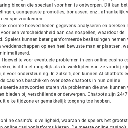
ing bieden die speciaal voor hen is ontworpen. Dit kan bet
ingen, aangepaste promoties, bonussen, enz., afhankelijk 
n en spelvoorkeuren.
ook enorme hoeveelheden gegevens analyseren en berekeni
 voor een verscheidenheid aan casinospellen, waardoor de
rd. Spelers kunnen beter geïnformeerde beslissingen nemen 
n weddenschappen op een heel bewuste manier plaatsen, w
minimaliseerd.
Hoewel je voor eventuele problemen in een online casino c
r, is dit niet mogelijk als de werktijden van ze voorbij zij
jn voor ondersteuning. In zulke tijden kunnen AI-chatbots e
lende casino’s beschikken over deze chatbots in hun online
tiseerde antwoorden sturen via problemen die snel kunnen
en bieden bij verschillende onderwerpen. Chatbots zijn 24/7
uit elke tijdzone er gemakkelijk toegang toe hebben.
online casino’s is veiligheid, waaraan de spelers het grootst
n online casinoplatforms kiezen. De meeste online casino’s