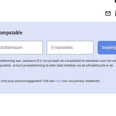
Computable
 toestemming aan Jaarbeurs B.V. om je naam en e-mailadres te verwerken voor het v
ble. Je kunt je toestemming te allen tijde intrekken via de af­meld­func­tie in de
 met jouw per­soons­ge­ge­vens? Klik dan
hier
voor ons privacy statement.