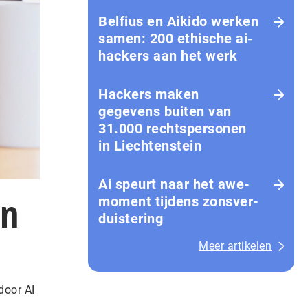
Belfius en Aikido werken
samen: 200 ethische ai-
hackers aan het werk
Hackers maken
gegevens buiten van
31.000 rechtspersonen
in Liechtenstein
Ai speurt naar het awe-
en
moment tijdens zons­ver­
duis­te­ring
Meer artikelen
door AI