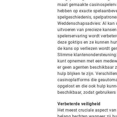
maat gemaakte casinospelervar
hebben op exacte spelaanbevel
spelgeschiedenis, spelpatrone
Weddenschapsadvies: AI kan 
uitvoeren van precieze kansen
spelerservaring wordt verbete
deze goktips en ze kunnen hu
de kans op verliezen wordt ge
Slimme klantenondersteuning: 
kunt opnemen met een medewerke
er geen agenten beschikbaar zi
hulp blijken te zijn. Verschil
casinoplatforms die geautoma
opgelost en die ook hulp kunn
beschikbaar, zodat gebruikers 
Verbeterde veiligheid
Het meest cruciale aspect van 
belang hechten wanneer zij hu