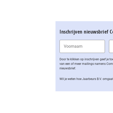
Inschrijven nieuwsbrief 
Door te klikken op inschrijven geef je
van een of meer mailings namens Computa
nieuwsbrief.
Wil je weten hoe Jaarbeurs B.V. omgaat