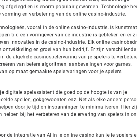
 weg afgelegd en is enorm populair geworden. Technologie he
 vorming en verbetering van de online casino-industrie.
nologieën, vooral in de online casino-industrie, is kunstmat
elopen tijd een vormgever van de industrie is gebleken en er zi
ven innovaties in de casino-industrie. Elk online casinobedri
 ontwikkeling en groei van hun bedrijf. Er zijn verschillende
 de algehele casinospelervaring van je spelers te verbetere
creëren van betere algoritmen, aanbevelingen voor games,
van op maat gemaakte spelervaringen voor je spelers.
 digitale spelassistent die goed op de hoogte is van je
eelde spellen, gokgewoonten enz. Net als elke andere perso
 helpen door je tijd en inspanningen te minimaliseren. Hier zi
helpen bij het verbeteren van de ervaring van spelers in on
 de integratie van AI in je online casino kun je je spelers 