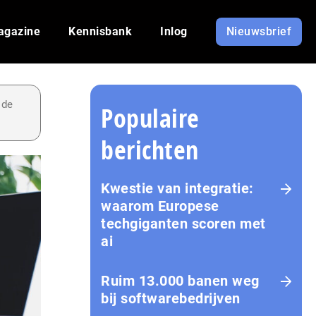
agazine
Kennisbank
Inlog
Nieuwsbrief
 de
Populaire
berichten
Kwestie van integratie:
waarom Europese
techgiganten scoren met
ai
Ruim 13.000 banen weg
bij softwarebedrijven