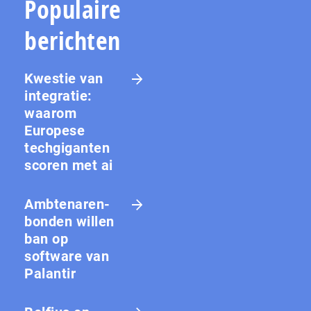
Populaire
berichten
Kwestie van
integratie:
waarom
Europese
techgiganten
scoren met ai
Amb­te­na­ren­
bon­den willen
ban op
software van
Palantir