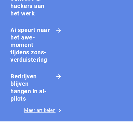
hackers aan
het werk
Ai speurt naar
het awe-
moment
tijdens zons­
ver­duis­te­ring
Bedrijven
blijven
hangen in ai-
pilots
Meer artikelen