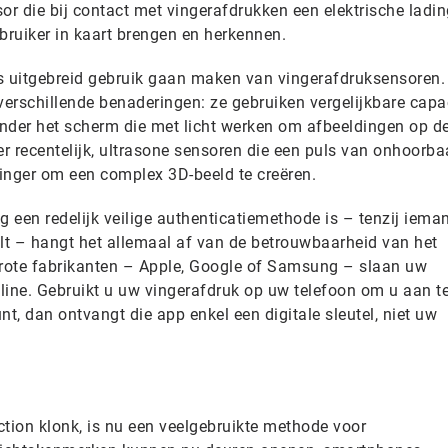
or die bij contact met vingerafdrukken een elektrische ladi
bruiker in kaart brengen en herkennen.
s uitgebreid gebruik gaan maken van vingerafdruksensoren.
erschillende benaderingen: ze gebruiken vergelijkbare capa
nder het scherm die met licht werken om afbeeldingen op d
er recentelijk, ultrasone sensoren die een puls van onhoorba
nger om een ​​complex 3D-beeld te creëren.
 een redelijk veilige authenticatiemethode is – tenzij iem
elt – hangt het allemaal af van de betrouwbaarheid van het
grote fabrikanten – Apple, Google of Samsung – slaan uw
nline. Gebruikt u uw vingerafdruk op uw telefoon om u aan t
nt, dan ontvangt die app enkel een digitale sleutel, niet uw
iction klonk, is nu een veelgebruikte methode voor