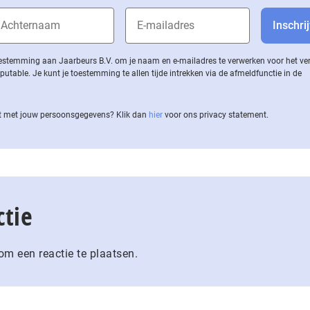
 toestemming aan Jaarbeurs B.V. om je naam en e-mailadres te verwerken voor het v
ble. Je kunt je toestemming te allen tijde intrekken via de af­meld­func­tie in de
 met jouw per­soons­ge­ge­vens? Klik dan
hier
voor ons privacy statement.
ctie
m een reactie te plaatsen.