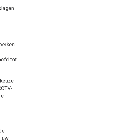
slagen
perken
ofd tot
 keuze
 CCTV-
re
de
p uw