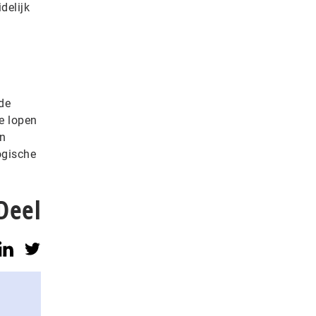
delijk
de
e lopen
en
ogische
Deel