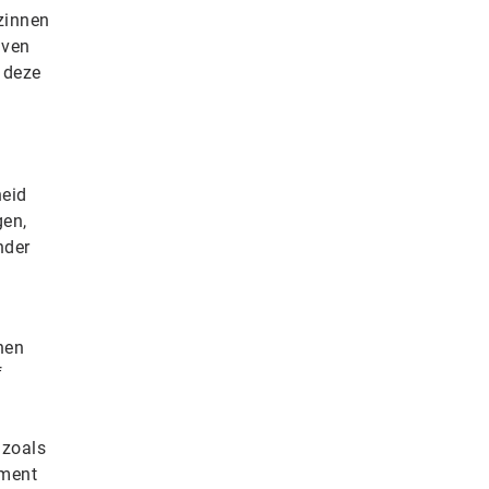
zinnen
jven
r deze
heid
gen,
nder
nen
f
 zoals
ument