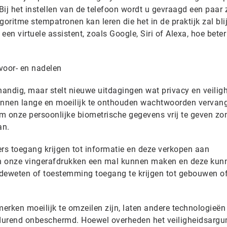
ij het instellen van de telefoon wordt u gevraagd een paar 
goritme stempatronen kan leren die het in de praktijk zal bli
een virtuele assistent, zoals Google, Siri of Alexa, hoe bete
voor- en nadelen
handig, maar stelt nieuwe uitdagingen wat privacy en veilig
kunnen lange en moeilijk te onthouden wachtwoorden vervan
m onze persoonlijke biometrische gegevens vrij te geven zo
an.
s toegang krijgen tot informatie en deze verkopen aan
n onze vingerafdrukken een mal kunnen maken en deze kun
eweten of toestemming toegang te krijgen tot gebouwen o
erken moeilijk te omzeilen zijn, laten andere technologieën
durend onbeschermd. Hoewel overheden het veiligheidsarg