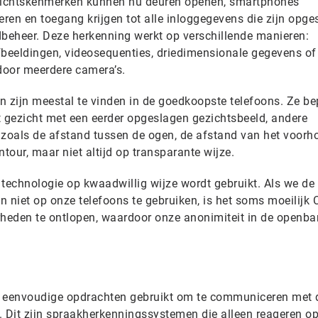
gezichtskenmerken kunnen nu deuren openen, smartphones
eren en toegang krijgen tot alle inloggegevens die zijn opge
beheer. Deze herkenning werkt op verschillende manieren:
fbeeldingen, videosequenties, driedimensionale gegevens of
door meerdere camera’s.
zijn meestal te vinden in de goedkoopste telefoons. Ze be
et gezicht met een eerder opgeslagen gezichtsbeeld, andere
oals de afstand tussen de ogen, de afstand van het voorho
tour, maar niet altijd op transparante wijze.
echnologie op kwaadwillig wijze wordt gebruikt. Als we de
n niet op onze telefoons te gebruiken, is het soms moeilijk
rheden te ontlopen, waardoor onze anonimiteit in de openba
jn eenvoudige opdrachten gebruikt om te communiceren met 
. Dit zijn spraakherkenningssystemen die alleen reageren o