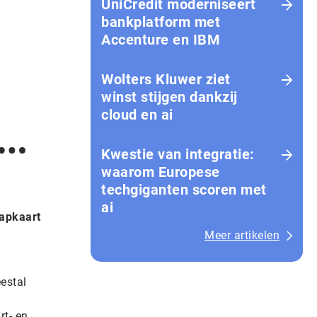
UniCredit moderniseert
bankplatform met
Accenture en IBM
Wolters Kluwer ziet
winst stijgen dankzij
cloud en ai
T…
Kwestie van integratie:
waarom Europese
techgiganten scoren met
ai
tapkaart
Meer artikelen
estal
rt- en