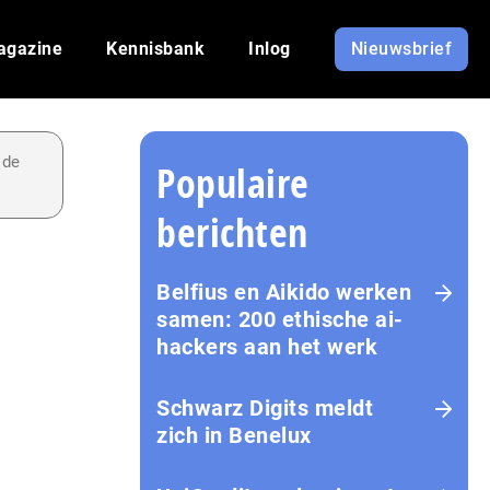
agazine
Kennisbank
Inlog
Nieuwsbrief
 de
Populaire
berichten
Belfius en Aikido werken
samen: 200 ethische ai-
hackers aan het werk
Schwarz Digits meldt
zich in Benelux