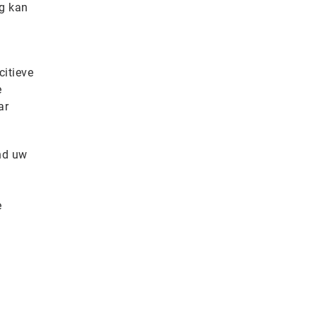
ng kan
citieve
e
ar
and uw
e