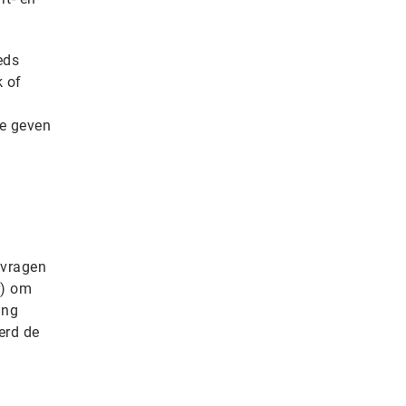
eds
k of
te geven
nvragen
r) om
ang
erd de