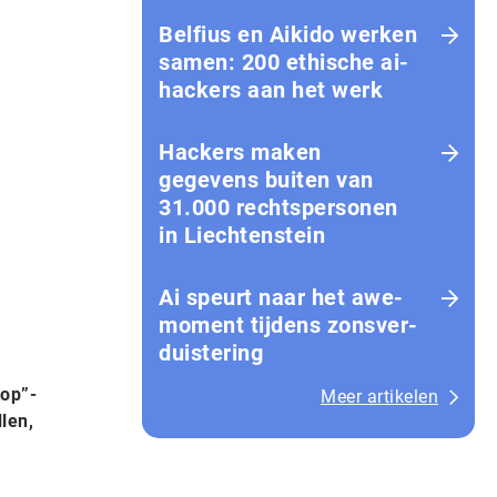
Belfius en Aikido werken
samen: 200 ethische ai-
hackers aan het werk
Hackers maken
gegevens buiten van
31.000 rechtspersonen
in Liechtenstein
Ai speurt naar het awe-
moment tijdens zons­ver­
duis­te­ring
top”-
Meer artikelen
len,