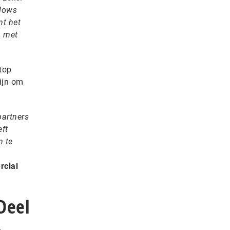
ndows
nt het
n met
top
zijn om
partners
eft
n te
rcial
Deel