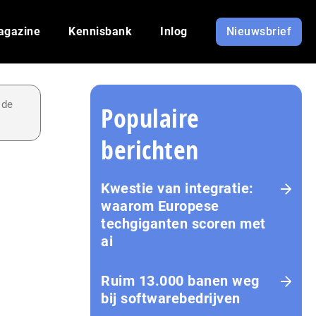
agazine
Kennisbank
Inlog
Nieuwsbrief
 de
Populaire
berichten
Kwestie van integratie:
waarom Europese
techgiganten scoren met
ai
Ruim 13.000 banen weg
bij softwarebedrijven