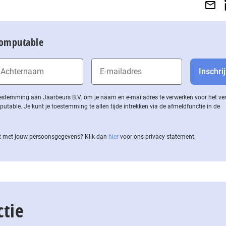
Computable
 toestemming aan Jaarbeurs B.V. om je naam en e-mailadres te verwerken voor het v
ble. Je kunt je toestemming te allen tijde intrekken via de af­meld­func­tie in de
 met jouw per­soons­ge­ge­vens? Klik dan
hier
voor ons privacy statement.
ctie