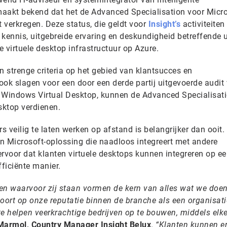
maakt bekend dat het de Advanced Specialisation voor Micr
 verkregen. Deze status, die geldt voor
Insight’s
activiteiten 
kennis, uitgebreide ervaring en deskundigheid betreffende ui
 virtuele desktop infrastructuur op Azure.
n strenge criteria op het gebied van klantsucces en
 ook slagen voor een door een derde partij uitgevoerde audit
n Windows Virtual Desktop, kunnen de Advanced Specialisat
sktop verdienen.
veilig te laten werken op afstand is belangrijker dan ooit.
n Microsoft-oplossing die naadloos integreert met andere
rvoor dat klanten virtuele desktops kunnen integreren op e
fficiënte manier.
en waarvoor zij staan vormen de kern van alles wat we doen
oort op onze reputatie binnen de branche als een organisati
te helpen veerkrachtige bedrijven op te bouwen, middels elk
Marmol, Country Manager Insight Belux
.
“Klanten kunnen er