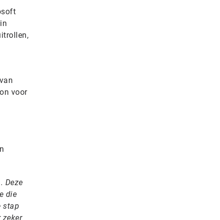
osoft
in
trollen,
 van
ion voor
en
. Deze
e die
e stap
 zeker