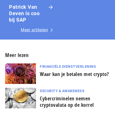
Patrick Van
Deven is coo
bij SAP
Meer artikelen
Meer lezen
FINANCIËLE DIENSTVERLENING
Waar kan je betalen met crypto?
SECURITY & AWARENESS
Cybercriminelen nemen
cryptovaluta op de korrel