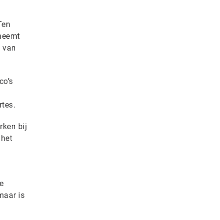
Ten
eneemt
s van
co’s
rtes.
rken bij
 het
e
maar is