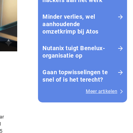
hackers aan het werk
Minder verlies, wel
aanhoudende
omzetkrimp bij Atos
Nutanix tuigt Benelux-
organisatie op
Gaan topwisselingen te
snel of is het terecht?
Meer artikelen
ar
1
65