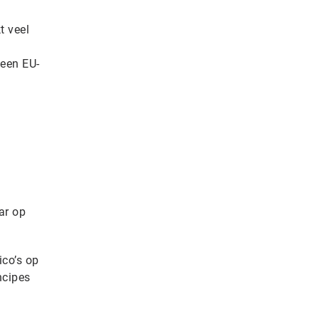
t veel
 een EU-
ar op
ico’s op
ncipes