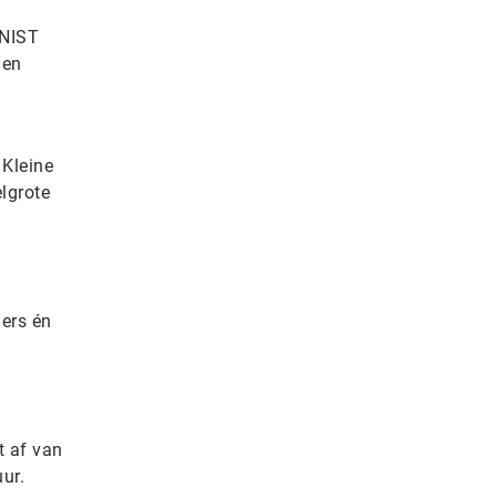
 NIST
 en
 Kleine
lgrote
ers én
t af van
ur.