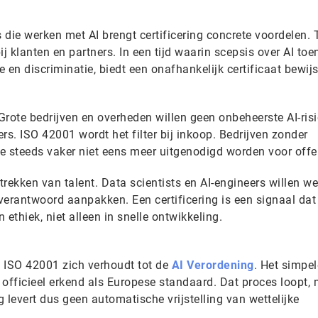
die werken met AI brengt certificering concrete voordelen. 
ij klanten en partners. In een tijd waarin scepsis over AI to
 en discriminatie, biedt een onafhankelijk certificaat bewij
rote bedrijven en overheden willen geen onbeheerste AI-risi
rs. ISO 42001 wordt het filter bij inkoop. Bedrijven zonder
ze steeds vaker niet eens meer uitgenodigd worden voor offe
trekken van talent. Data scientists en AI-engineers willen we
 verantwoord aanpakken. Een certificering is een signaal dat
en ethiek, niet alleen in snelle ontwikkeling.
 ISO 42001 zich verhoudt tot de
AI Verordening
. Het simpel
officieel erkend als Europese standaard. Dat proces loopt, 
g levert dus geen automatische vrijstelling van wettelijke