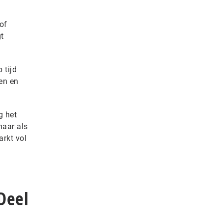
of
t
 tijd
en en
g het
maar als
arkt vol
Deel