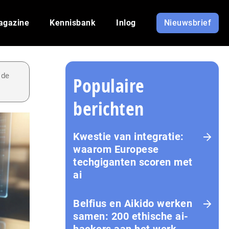
agazine
Kennisbank
Inlog
Nieuwsbrief
 de
Populaire
berichten
Kwestie van integratie:
waarom Europese
techgiganten scoren met
ai
Belfius en Aikido werken
samen: 200 ethische ai-