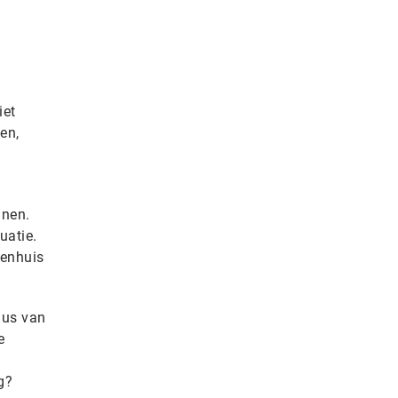
iet
en,
inen.
uatie.
kenhuis
lus van
e
n
g?