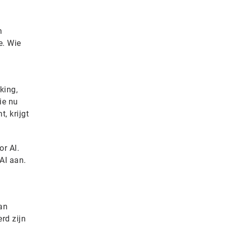
n
e. Wie
king,
ie nu
, krijgt
r AI.
AI aan.
an
rd zijn