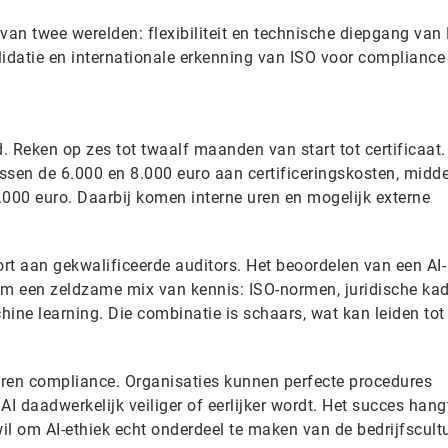
van twee werelden: flexibiliteit en technische diepgang van
alidatie en internationale erkenning van ISO voor compliance
d. Reken op zes tot twaalf maanden van start tot certificaat.
ussen de 6.000 en 8.000 euro aan certificeringskosten, midde
.000 euro. Daarbij komen interne uren en mogelijk externe
ort aan gekwalificeerde auditors. Het beoordelen van een AI-
een zeldzame mix van kennis: ISO-normen, juridische kad
ine learning. Die combinatie is schaars, wat kan leiden tot
ieren compliance. Organisaties kunnen perfecte procedures
 daadwerkelijk veiliger of eerlijker wordt. Het succes hang
wil om AI-ethiek echt onderdeel te maken van de bedrijfscultu