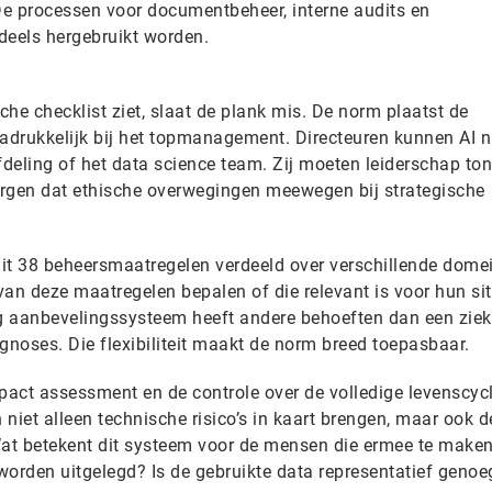
e processen voor documentbeheer, interne audits en
deels hergebruikt worden.
he checklist ziet, slaat de plank mis. De norm plaatst de
nadrukkelijk bij het topmanagement. Directeuren kunnen AI n
deling of het data science team. Zij moeten leiderschap ton
zorgen dat ethische overwegingen meewegen bij strategische
it 38 beheersmaatregelen verdeeld over verschillende dome
an deze maatregelen bepalen of die relevant is voor hun sit
g aanbevelingssysteem heeft andere behoeften dan een zie
gnoses. Die flexibiliteit maakt de norm breed toepasbaar.
mpact assessment en de controle over de volledige levenscyc
niet alleen technische risico’s in kaart brengen, maar ook d
at betekent dit systeem voor de mensen die ermee te make
worden uitgelegd? Is de gebruikte data representatief genoe