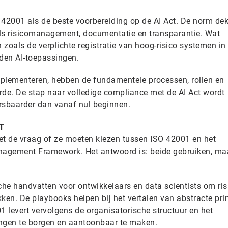
2001 als de beste voorbereiding op de AI Act. De norm dek
oals risicomanagement, documentatie en transparantie. Wat
n zoals de verplichte registratie van hoog-risico systemen in
oden AI-toepassingen.
mplementeren, hebben de fundamentele processen, rollen en
rde. De stap naar volledige compliance met de AI Act wordt
rsbaarder dan vanaf nul beginnen.
T
et de vraag of ze moeten kiezen tussen ISO 42001 en het
agement Framework. Het antwoord is: beide gebruiken, ma
che handvatten voor ontwikkelaars en data scientists om ris
ken. De playbooks helpen bij het vertalen van abstracte pri
1 levert vervolgens de organisatorische structuur en het
gen te borgen en aantoonbaar te maken.