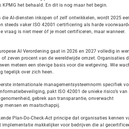
ok KPMG het behaald. En dit is nog maar het begin.
 die AI-diensten inkopen of zelf ontwikkelen, wordt 2025 ee
n steeds vaker ISO 42001 certificering als harde voorwaard
 De vraag is niet meer óf je moet certificeren, maar wanneer.
uropese AI Verordening gaat in 2026 en 2027 volledig in wer
o of zeven procent van de wereldwijde omzet. Organisaties d
en meteen een stevige basis voor die wetgeving. Wie wacht
ng tegelijk over zich heen.
eerste internationale managementsysteemnorm specifiek voo
nformatiebeveiliging, pakt ISO 42001 de unieke risico’s van 
ngenomenheid, gebrek aan transparantie, onverwacht
op mensen en maatschappij.
ende Plan-Do-Check-Act principe dat organisaties kennen v
mplementatie makkelijker voor bedrijven die al gecertificee