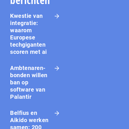
berichten
Kwestie van
integratie:
waarom
Europese
techgiganten
scoren met ai
Amb­te­na­ren­
bon­den willen
ban op
software van
Palantir
Belfius en
Aikido werken
samen: 200