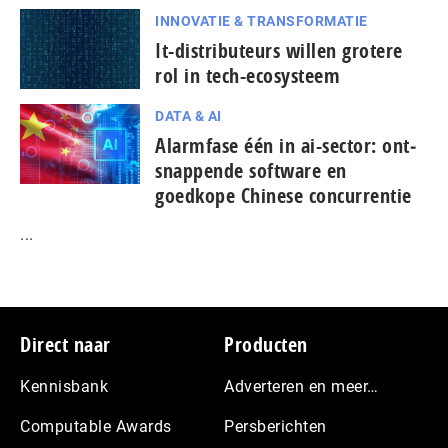
INNOVATIE & TRANSFORMATIE
It-dis­tri­bu­teurs willen grotere
rol in tech-ecosysteem
DATA & AI
Alarmfase één in ai-sector: ont­
snap­pen­de software en
goedkope Chinese con­cur­ren­tie
...
Footer
Direct naar
Producten
Kennisbank
Adverteren en meer…
Computable Awards
Persberichten