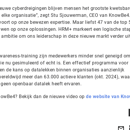
euwe cyberdreigingen blijven mensen het grootste kwetsbar
n elke organisatie”, zegt Stu Sjouwerman, CEO van KnowBe4
ort op onze bewezen expertise. Maar liefst 47 van de top 
ouwen op onze oplossingen. HRM+ markeert een logische sta
 ambitie om ons leiderschap in deze nieuwe markt verder uit
awareness-training zijn medewerkers minder snel geneigd om
die nu gesimuleerd of echt is. Een effectief programma voo
n de kans op datalekken binnen organisaties aanzienlijk
ereldwijd meer dan 63.000 actieve klanten (okt. 2024), wa
 geen openbaar datalek heeft ervaren.
owBe4? Bekijk dan de nieuwe video op
de website van Kn