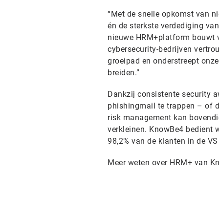
“Met de snelle opkomst van ni
én de sterkste verdediging va
nieuwe HRM+platform bouwt vo
cybersecurity-bedrijven vertr
groeipad en onderstreept onze
breiden.”
Dankzij consistente security 
phishingmail te trappen – of 
risk management kan bovendie
verkleinen. KnowBe4 bedient w
98,2% van de klanten in de VS
Meer weten over HRM+ van Kn