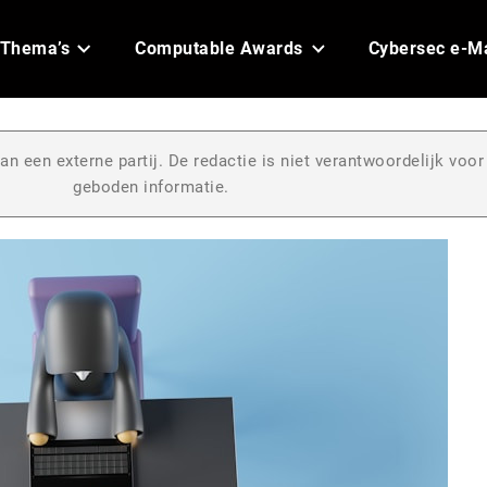
Thema’s
Computable Awards
Cybersec e-M
an een externe partij. De redactie is niet verantwoordelijk voor
geboden informatie.