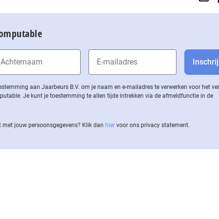
Computable
 toestemming aan Jaarbeurs B.V. om je naam en e-mailadres te verwerken voor het v
ble. Je kunt je toestemming te allen tijde intrekken via de af­meld­func­tie in de
 met jouw per­soons­ge­ge­vens? Klik dan
hier
voor ons privacy statement.