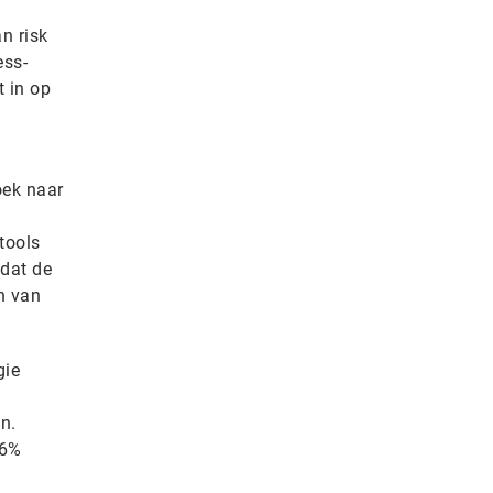
n risk
ess-
 in op
oek naar
-tools
 dat de
n van
gie
n.
96%