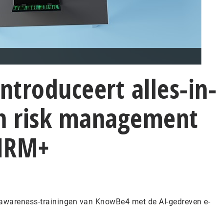
troduceert alles-in-
n risk management
 HRM+
awareness-trainingen van KnowBe4 met de AI-gedreven e-