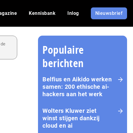
agazine
Kennisbank
Inlog
Nieuwsbrief
 de
Populaire
berichten
Belfius en Aikido werken
samen: 200 ethische ai-
hackers aan het werk
Wolters Kluwer ziet
winst stijgen dankzij
cloud en ai