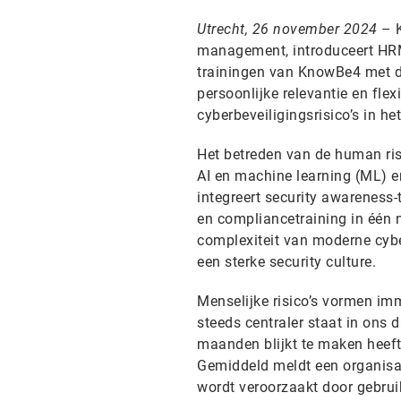
Utrecht, 26 november 2024
– K
management, introduceert HRM+
trainingen van KnowBe4 met de
persoonlijke relevantie en flex
cyberbeveiligingsrisico’s in het
Het betreden van de human ri
AI en machine learning (ML) e
integreert security awareness-t
en compliancetraining in één n
complexiteit van moderne cybe
een sterke security culture.
Menselijke risico’s vormen im
steeds centraler staat in ons 
maanden blijkt te maken heeft
Gemiddeld meldt een organisat
wordt veroorzaakt door gebruik