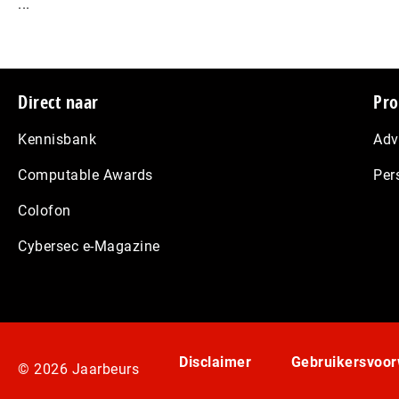
...
Footer
Direct naar
Pro
Kennisbank
Adv
Computable Awards
Per
Colofon
Cybersec e-Magazine
Disclaimer
Gebruikersvoo
© 2026 Jaarbeurs