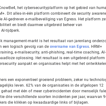
nowBe4, het cybersecurityplatform op het gebied van huma
. Dit alles-in-één platform combineert de security awaren
 AI-gedreven e-mailbeveiliging van Egress. Het platform zet
ibiliteit en biedt daarmee uitgebreid beheer van
 AI-tijdperk.
sk management-markt is het resultaat van jarenlang onderz
n een logisch gevolg van de
overname van Egress
. HRM+
raining, e-mailsecurity, anti-phishing, real-time coaching, AI
aadloze oplossing. Het resultaat is een uitgebreid platform
rsecurity aanpakt en organisaties helpt met het ontwikkele
mers een exponentieel groeiend probleem, zeker nu technolo
dagelijks leven. 62% van de organisaties in de afgelopen 12
 gehad met één of meer cyberincidenten door menselijk fale
ie drie verschillende soorten incidenten per jaar, waarvan 
ers die klikken op kwaadaardige links of bijlagen.