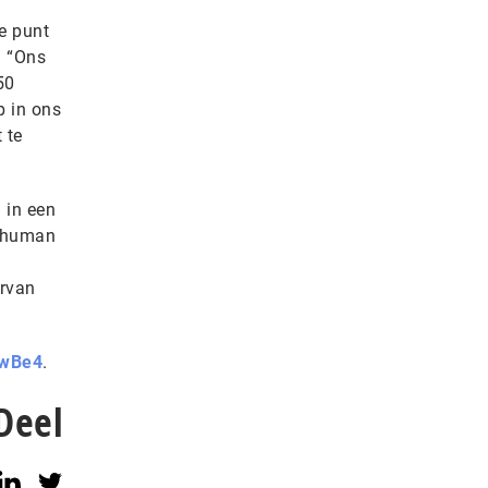
e punt
. “Ons
50
p in ons
 te
 in een
r human
arvan
owBe4
.
Deel