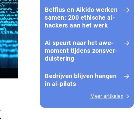
Belfius en Aikido werken
samen: 200 ethische ai-
hackers aan het werk
Ai speurt naar het awe-
moment tijdens zons­ver­
duis­te­ring
Bedrijven blijven hangen
in ai-pilots
Meer artikelen
k