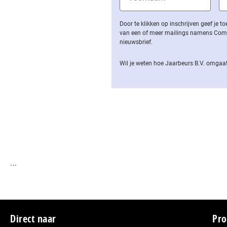
Door te klikken op inschrijven geef je
van een of meer mailings namens Computa
nieuwsbrief.
Wil je weten hoe Jaarbeurs B.V. omgaat
...
Footer
Direct naar
Pro