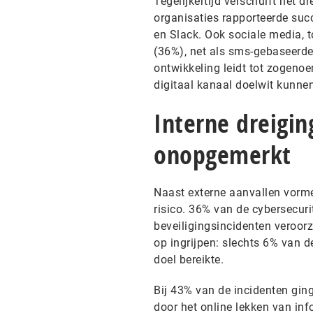
Tegelijkertijd verschuift het
organisaties rapporteerde su
en Slack. Ook sociale media, t
(36%), net als sms-gebaseerde
ontwikkeling leidt tot zogeno
digitaal kanaal doelwit kunne
Interne dreigin
onopgemerkt
Naast externe aanvallen vorme
risico. 36% van de cybersecur
beveiligingsincidenten veroor
op ingrijpen: slechts 6% van 
doel bereikte.
Bij 43% van de incidenten gin
door het online lekken van in