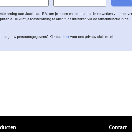
 toestemming aan Jaarbeurs B.V. om je naam en e-mailadres te verwerken voor het v
ble. Je kunt je toestemming te allen tijde intrekken via de af­meld­func­tie in de
 met jouw per­soons­ge­ge­vens? Klik dan
hier
voor ons privacy statement.
ducten
Contact