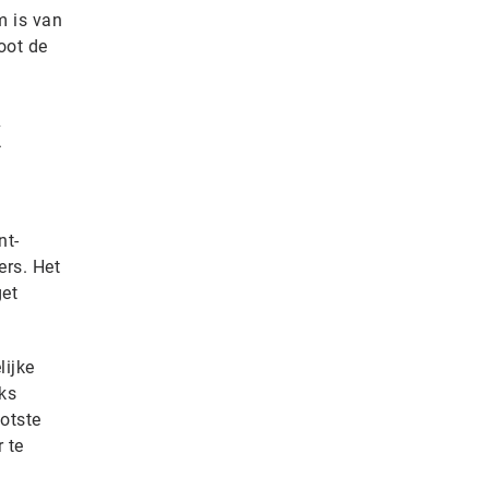
m is van
oot de
k
nt-
ers. Het
get
lijke
ks
otste
 te