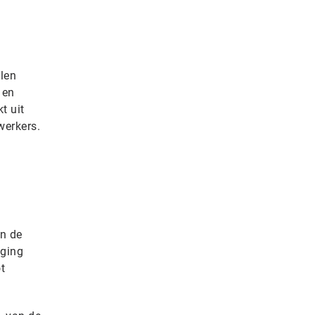
len
 en
t uit
werkers.
an de
jging
t