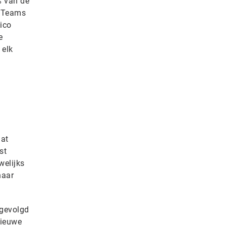
% van de
t Teams
ico
e
 elk
hat
st
welijks
haar
 gevolgd
nieuwe