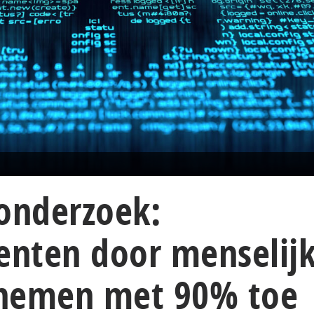
onderzoek:
enten door menselij
nemen met 90% toe