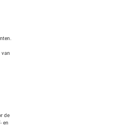
nten.
g van
or de
- en