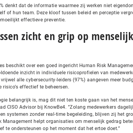
% denkt dat de informatie waarmee zij werken niet eigendo
lf of hun team. Deze kloof tussen beleid en perceptie vergr
moeilijkt effectieve preventie.
ssen zicht en grip op menselij
ies beschikt over een goed ingericht Human Risk Manageme
oende inzicht in individuele risicoprofielen van medewerk
 vrijwel alle cybersecurity-leiders (97%) aangeven meer bud
risico’s effectief te beheersen.
gie belangrijk is, mag dit niet ten koste gaan van het mense
ead CISO Advisor bij KnowBe4. “Zolang medewerkers dagelij
n systemen zonder real-time begeleiding, blijven zij het gro
 Management helpt organisaties om menselijk gedrag beter
ef te ondersteunen op het moment dat het ertoe doet.”