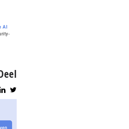
e AI
rity-
Deel