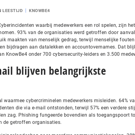
N LEESTIJD
KNOWBE4
yberincidenten waarbij medewerkers een rol spelen, zijn het
nomen. 93% van de organisaties werd getroffen door aanval
uik maakten van menselijk gedrag, terwijl menselijke fouten
ijven bijdragen aan datalekken en accountovernames. Dat blijk
an KnowBe4 onder 700 cybersecurity-leiders en 3.500 mede
ail blijven belangrijkste
naal waarmee cybercriminelen medewerkers misleiden. 64% v
denten die via e-mail ontstonden, terwijl 57% een verdere sti
len zag. Phishing fungeerde bovendien als toegangspoort to
 de getroffen organisaties.