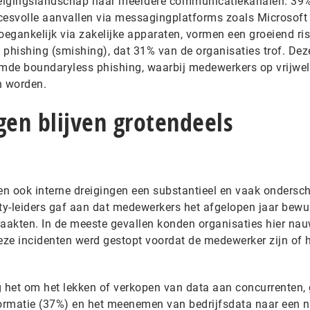
 dreigingslandschap naar meerdere communicatiekanalen. 39
ccesvolle aanvallen via messagingplatforms zoals Microsof
oegankelijk via zakelijke apparaten, vormen een groeiend ris
 phishing (smishing), dat 31% van de organisaties trof. Dez
emde boundaryless phishing, waarbij medewerkers op vrijwel
n worden.
gen blijven grotendeels
n ook interne dreigingen een substantieel en vaak ondersc
ity-leiders gaf aan dat medewerkers het afgelopen jaar bewu
zaakten. In de meeste gevallen konden organisaties hier nau
deze incidenten werd gestopt voordat de medewerker zijn of 
g het om het lekken of verkopen van data aan concurrenten,
formatie (37%) en het meenemen van bedrijfsdata naar een 