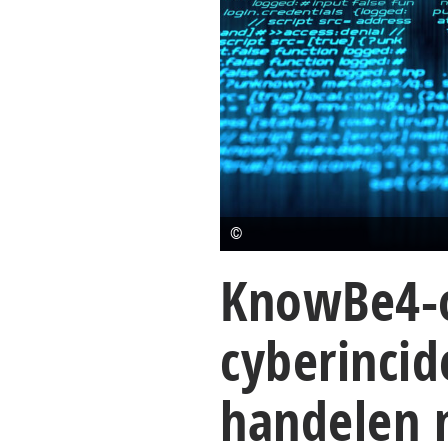
©
KnowBe4-
cyberincid
handelen 