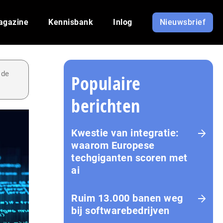
agazine
Kennisbank
Inlog
Nieuwsbrief
 de
Populaire
berichten
Kwestie van integratie:
waarom Europese
techgiganten scoren met
ai
Ruim 13.000 banen weg
bij softwarebedrijven