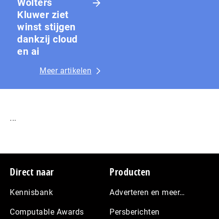
Wolters
Kluwer ziet
winst stijgen
dankzij cloud
en ai
Meer artikelen
...
Footer
Direct naar
Producten
Kennisbank
Adverteren en meer…
Computable Awards
Persberichten