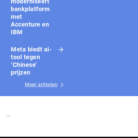
moderniseert
bankplatform
met
Accenture en
IBM
Meta biedt ai-
tool tegen
‘Chinese’
prijzen
Meer artikelen
...