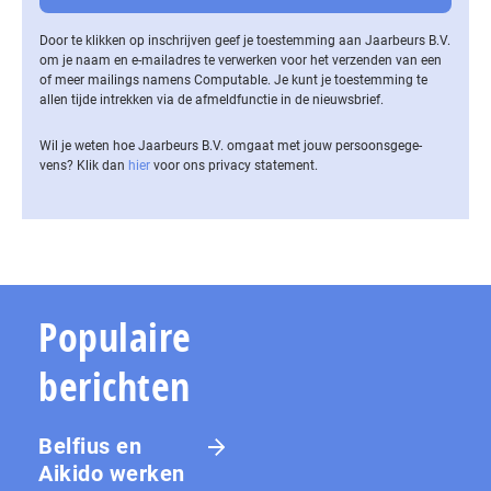
Door te klikken op inschrijven geef je toestemming aan Jaarbeurs B.V.
om je naam en e-mailadres te verwerken voor het verzenden van een
of meer mailings namens Computable. Je kunt je toestemming te
allen tijde intrekken via de af­meld­func­tie in de nieuwsbrief.
Wil je weten hoe Jaarbeurs B.V. omgaat met jouw per­soons­ge­ge­
vens? Klik dan
hier
voor ons privacy statement.
Populaire
berichten
Belfius en
Aikido werken