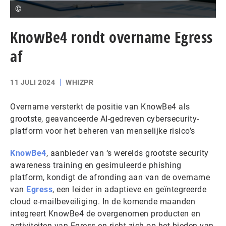
©
KnowBe4 rondt overname Egress
af
11 JULI 2024
WHIZPR
Overname versterkt de positie van KnowBe4 als
grootste, geavanceerde AI-gedreven cybersecurity-
platform voor het beheren van menselijke risico’s
KnowBe4
, aanbieder van ‘s werelds grootste security
awareness training en gesimuleerde phishing
platform, kondigt de afronding aan van de overname
van
Egress
, een leider in adaptieve en geïntegreerde
cloud e-mailbeveiliging. In de komende maanden
integreert KnowBe4 de overgenomen producten en
activiteiten van Egress en richt zich op het bieden van