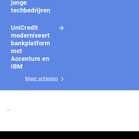
jonge
techbedrijven
UniCredit
moderniseert
bankplatform
met
Accenture en
IBM
Meer artikelen
...