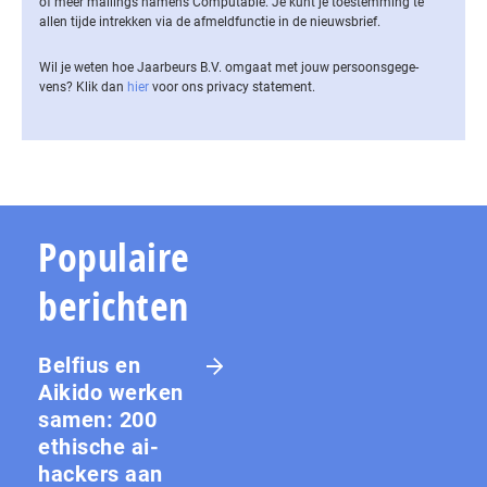
of meer mailings namens Computable. Je kunt je toestemming te
allen tijde intrekken via de af­meld­func­tie in de nieuwsbrief.
Wil je weten hoe Jaarbeurs B.V. omgaat met jouw per­soons­ge­ge­
vens? Klik dan
hier
voor ons privacy statement.
Populaire
berichten
Belfius en
Aikido werken
samen: 200
ethische ai-
hackers aan