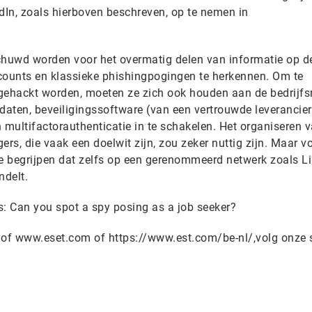
dIn, zoals hierboven beschreven, op te nemen in
wd worden voor het overmatig delen van informatie op de
ounts en klassieke phishingpogingen te herkennen. Om te
ehackt worden, moeten ze zich ook houden aan de bedrijfs
aten, beveiligingssoftware (van een vertrouwde leverancier
en multifactorauthenticatie in te schakelen. Het organiseren 
ers, die vaak een doelwit zijn, zou zeker nuttig zijn. Maar v
te begrijpen dat zelfs op een gerenommeerd netwerk zoals L
ndelt.
s: Can you spot a spy posing as a job seeker?
 of www.eset.com of https://www.est.com/be-nl/,volg onze 