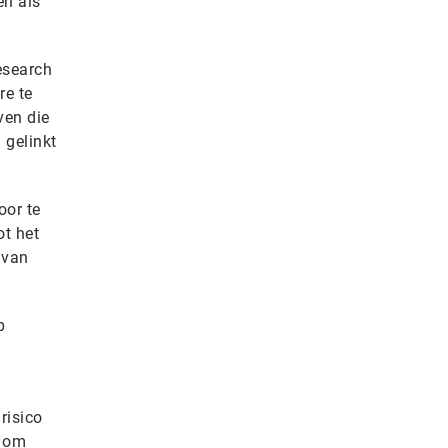
en als
esearch
re te
ven die
 gelinkt
oor te
ot het
 van
p
risico
n om