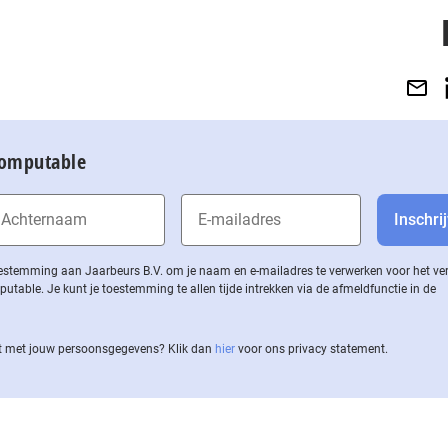
Computable
 toestemming aan Jaarbeurs B.V. om je naam en e-mailadres te verwerken voor het v
ble. Je kunt je toestemming te allen tijde intrekken via de af­meld­func­tie in de
 met jouw per­soons­ge­ge­vens? Klik dan
hier
voor ons privacy statement.