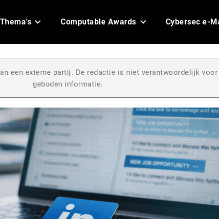
Thema’s
Computable Awards
Cybersec e-M
an een externe partij. De redactie is niet verantwoordelijk voor
geboden informatie.