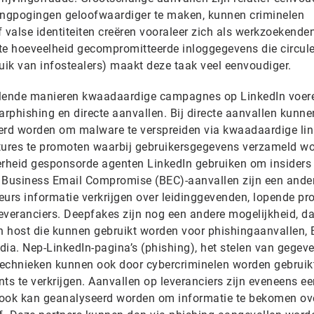
ngpogingen geloofwaardiger te maken, kunnen criminelen
valse identiteiten creëren vooraleer zich als werkzoekende
rote hoeveelheid gecompromitteerde inloggegevens die circul
uik van infostealers) maakt deze taak veel eenvoudiger.
llende manieren kwaadaardige campagnes op LinkedIn voer
arphishing en directe aanvallen. Bij directe aanvallen kunne
erd worden om malware te verspreiden via kwaadaardige lin
atures te promoten waarbij gebruikersgegevens verzameld w
rheid gesponsorde agenten LinkedIn gebruiken om insiders 
t. Business Email Compromise (BEC)-aanvallen zijn een ande
eurs informatie verkrijgen over leidinggevenden, lopende pr
everanciers. Deepfakes zijn nog een andere mogelijkheid, d
en host die kunnen gebruikt worden voor phishingaanvallen, 
ia. Nep-LinkedIn-pagina’s (phishing), het stelen van gegeve
 technieken kunnen ook door cybercriminelen worden gebrui
ts te verkrijgen. Aanvallen op leveranciers zijn eveneens ee
 ook kan geanalyseerd worden om informatie te bekomen ov