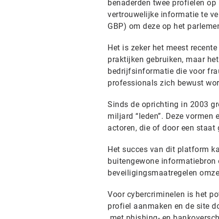
benaderden twee profielen op 
vertrouwelijke informatie te v
GBP) om deze op het parlement
Het is zeker het meest recente
praktijken gebruiken, maar het
bedrijfsinformatie die voor fra
professionals zich bewust wor
Sinds de oprichting in 2003 g
miljard “leden”. Deze vormen 
actoren, die of door een staa
Het succes van dit platform k
buitengewone informatiebron d
beveiligingsmaatregelen omzeil
Voor cybercriminelen is het p
profiel aanmaken en de site d
met phishing- en bankoverschr