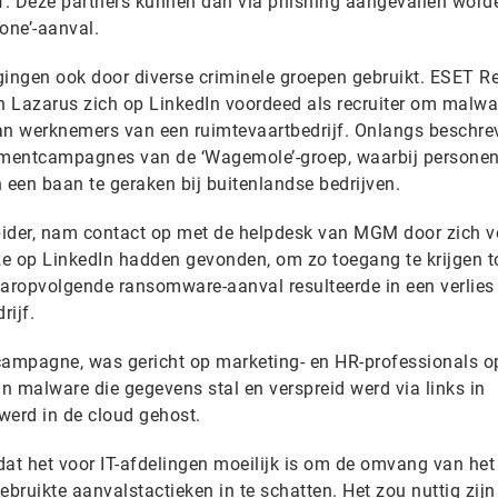
jf. Deze partners kunnen dan via phishing aangevallen word
one’-aanval.
gingen ook door diverse criminele groepen gebruikt. ESET R
 Lazarus zich op LinkedIn voordeed als recruiter om malwa
an werknemers van een ruimtevaartbedrijf. Onlangs beschre
itmentcampagnes van de ‘Wagemole’-groep, waarbij personen
een baan te geraken bij buitenlandse bedrijven.
pider, nam contact op met de helpdesk van MGM door zich v
e op LinkedIn hadden gevonden, om zo toegang te krijgen t
aaropvolgende ransomware-aanval resulteerde in een verlies
rijf.
campagne, was gericht op marketing- en HR-professionals o
n malware die gegevens stal en verspreid werd via links in
werd in de cloud gehost.
at het voor IT-afdelingen moeilijk is om de omvang van het 
bruikte aanvalstactieken in te schatten. Het zou nuttig zij