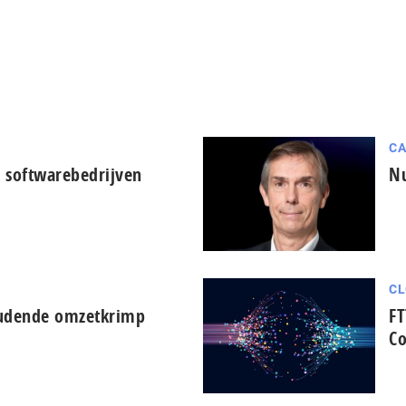
CA
 softwarebedrijven
Nu
CL
oudende omzetkrimp
FT
Co