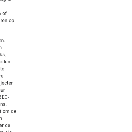
n of
eren op
en.
n
ks,
orden.
te
re
ojecten
aar
BEC-
ns,
kt om de
n
er de