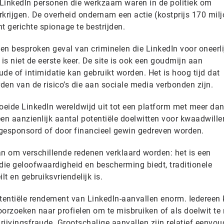
LinkedIn personen die werkzaam waren in de politiek om
erkrijgen. De overheid ondernam een actie (kostprijs 170 mil
 gerichte spionage te bestrijden.
 en besproken geval van criminelen die LinkedIn voor oneerli
 is niet de eerste keer. De site is ook een goudmijn aan
ude of intimidatie kan gebruikt worden. Het is hoog tijd dat
den van de risico’s die aan sociale media verbonden zijn.
roeide LinkedIn wereldwijd uit tot een platform met meer da
een aanzienlijk aantal potentiële doelwitten voor kwaadwill
t gesponsord of door financieel gewin gedreven worden.
an om verschillende redenen verklaard worden: het is een
ie geloofwaardigheid en bescherming biedt, traditionele
t en gebruiksvriendelijk is.
otentiële rendement van LinkedIn-aanvallen enorm. Iedereen
oorzoeken naar profielen om te misbruiken of als doelwit t
ijvingsfraude. Grootschalige aanvallen zijn relatief eenvou