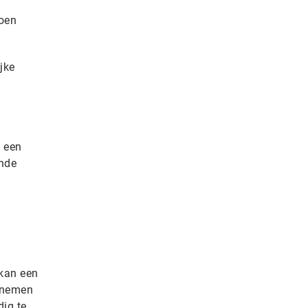
joen
jke
n een
ende
 kan een
e nemen
dig te