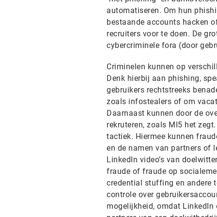
automatiseren. Om hun phishi
bestaande accounts hacken of 
recruiters voor te doen. De g
cybercriminele fora (door gebr
Criminelen kunnen op verschi
Denk hierbij aan phishing, spe
gebruikers rechtstreeks benad
zoals infostealers of om vac
Daarnaast kunnen door de ove
rekruteren, zoals MI5 het zeg
tactiek. Hiermee kunnen fraud
en de namen van partners of l
LinkedIn video’s van doelwitt
fraude of fraude op socialemed
credential stuffing en andere
controle over gebruikersaccoun
mogelijkheid, omdat LinkedIn