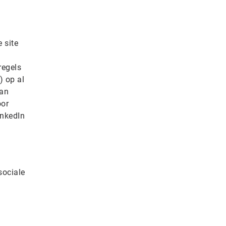
 site
regels
) op al
van
oor
inkedIn
sociale