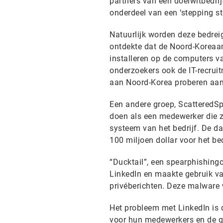
partners van een doelwitbedri
onderdeel van een ‘stepping st
Natuurlijk worden deze bedrei
ontdekte dat de Noord-Koreaan
installeren op de computers v
onderzoekers ook de IT-recru
aan Noord-Korea proberen aan 
Een andere groep, ScatteredS
doen als een medewerker die z
systeem van het bedrijf. De d
100 miljoen dollar voor het bed
“Ducktail”, een spearphishing
LinkedIn en maakte gebruik va
privéberichten. Deze malware 
Het probleem met LinkedIn is d
voor hun medewerkers en de ge