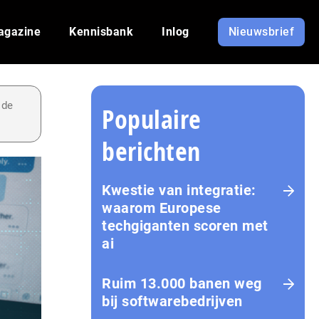
agazine
Kennisbank
Inlog
Nieuwsbrief
 de
Populaire
berichten
Kwestie van integratie:
waarom Europese
techgiganten scoren met
ai
Ruim 13.000 banen weg
bij softwarebedrijven