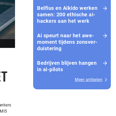
Belfius en Aikido werken
samen: 200 ethische ai-
hackers aan het werk
Ai speurt naar het awe-
moment tijdens zons­ver­
duis­te­ring
Bedrijven blijven hangen
in ai-pilots
ET
Meer artikelen
erkers
 MI5