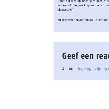
Door te klikken op inschrijven geef je
van een of meer mailings namens Computa
nieuwsbrief.
Wil je weten hoe Jaarbeurs B.V. omgaat
Geef een rea
Je moet
ingelogd zijn op
o