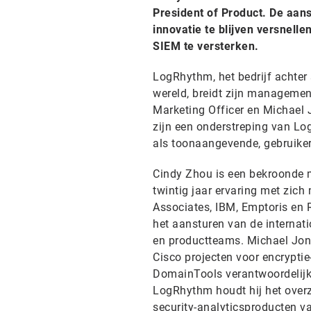
President of Product. De aan
innovatie te blijven versnell
SIEM te versterken.
LogRhythm, het bedrijf achter 
wereld, breidt zijn manageme
Marketing Officer en Michael 
zijn een onderstreping van Log
als toonaangevende, gebruiker
Cindy Zhou is een bekroonde m
twintig jaar ervaring met zich
Associates, IBM, Emptoris en
het aansturen van de internat
en productteams. Michael Jones
Cisco projecten voor encryptie
DomainTools verantwoordelijk
LogRhythm houdt hij het overz
security-analyticsproducten va