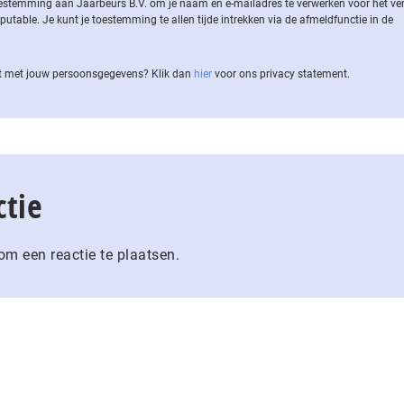
 toestemming aan Jaarbeurs B.V. om je naam en e-mailadres te verwerken voor het v
ble. Je kunt je toestemming te allen tijde intrekken via de af­meld­func­tie in de
 met jouw per­soons­ge­ge­vens? Klik dan
hier
voor ons privacy statement.
ctie
m een reactie te plaatsen.