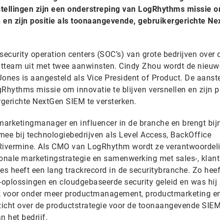
stellingen zijn een onderstreping van LogRhythms missie 
en en zijn positie als toonaangevende, gebruikergerichte N
security operation centers (SOC’s) van grote bedrijven over 
ntteam uit met twee aanwinsten. Cindy Zhou wordt de nieuw
Jones is aangesteld als Vice President of Product. De aanst
Rhythms missie om innovatie te blijven versnellen en zijn p
gerichte NextGen SIEM te versterken.
arketingmanager en influencer in de branche en brengt bij
 mee bij technologiebedrijven als Level Access, BackOffice
 Rivermine. Als CMO van LogRhythm wordt ze verantwoordeli
ionale marketingstrategie en samenwerking met sales-, klan
 heeft een lang trackrecord in de securitybranche. Zo heeft 
-oplossingen en cloudgebaseerde security geleid en was hij 
 voor onder meer productmanagement, productmarketing en
icht over de productstrategie voor de toonaangevende SIEM
n het bedrijf.