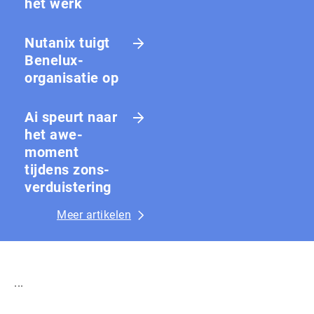
het werk
Nutanix tuigt
Benelux-
organisatie op
Ai speurt naar
het awe-
moment
tijdens zons­
ver­duis­te­ring
Meer artikelen
...