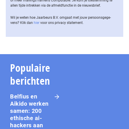
of meer mailings namens Computable. Je kunt je toestemming te
allen tijde intrekken via de af­meld­func­tie in de nieuwsbrief.
Wil je weten hoe Jaarbeurs B.V. omgaat met jouw per­soons­ge­ge­
vens? Klik dan
hier
voor ons privacy statement.
Populaire
berichten
Belfius en
Aikido werken
samen: 200
ethische ai-
hackers aan