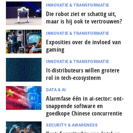
INNOVATIE & TRANSFORMATIE
Die robot ziet er schattig uit,
maar is hij ook te vertrouwen?
INNOVATIE & TRANSFORMATIE
Exposities over de invloed van
gaming
INNOVATIE & TRANSFORMATIE
It-dis­tri­bu­teurs willen grotere
rol in tech-ecosysteem
DATA & AI
Alarmfase één in ai-sector: ont­
snap­pen­de software en
goedkope Chinese con­cur­ren­tie
SECURITY & AWARENESS