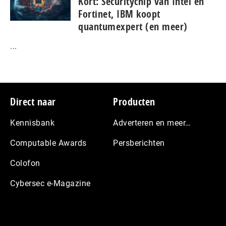
Kort: Se­cu­ri­ty­chip van Intel en
Fortinet, IBM koopt
quantumexpert (en meer)
...
Footer
Direct naar
Producten
Kennisbank
Adverteren en meer…
Computable Awards
Persberichten
Colofon
Cybersec e-Magazine