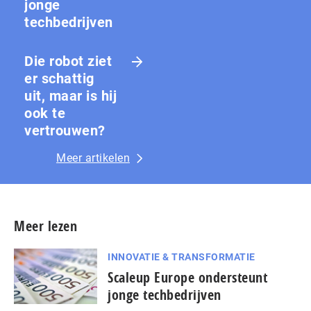
jonge
techbedrijven
Die robot ziet
er schattig
uit, maar is hij
ook te
vertrouwen?
Meer artikelen
Meer lezen
INNOVATIE & TRANSFORMATIE
Scaleup Europe ondersteunt
jonge techbedrijven