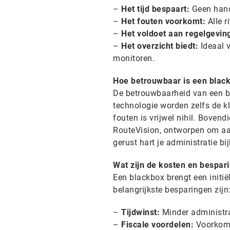
–
Het tijd bespaart:
Geen hand
–
Het fouten voorkomt:
Alle r
–
Het voldoet aan regelgevin
–
Het overzicht biedt:
Ideaal 
monitoren.
Hoe betrouwbaar is een blackb
De betrouwbaarheid van een bl
technologie worden zelfs de kl
fouten is vrijwel nihil. Bove
RouteVision, ontworpen om aan 
gerust hart je administratie bi
Wat zijn de kosten en bespari
Een blackbox brengt een initië
belangrijkste besparingen zijn
–
Tijdwinst:
Minder administrat
–
Fiscale voordelen:
Voorkom b