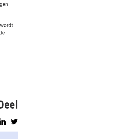
agen.
 wordt
 de
Deel