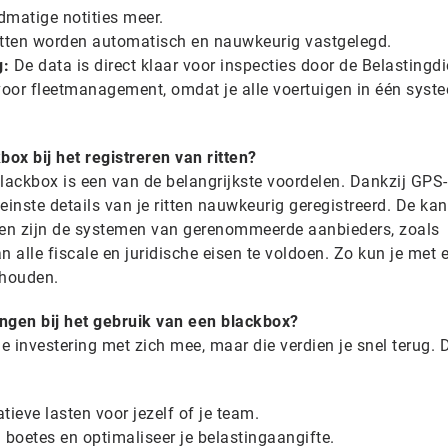
matige notities meer.
itten worden automatisch en nauwkeurig vastgelegd.
g:
De data is direct klaar voor inspecties door de Belastingdi
voor fleetmanagement, omdat je alle voertuigen in één syst
ox bij het registreren van ritten?
ackbox is een van de belangrijkste voordelen. Dankzij GPS-
einste details van je ritten nauwkeurig geregistreerd. De ka
ndien zijn de systemen van gerenommeerde aanbieders, zoals
alle fiscale en juridische eisen te voldoen. Zo kun je met 
jhouden.
ngen bij het gebruik van een blackbox?
le investering met zich mee, maar die verdien je snel terug. 
:
ieve lasten voor jezelf of je team.
oetes en optimaliseer je belastingaangifte.