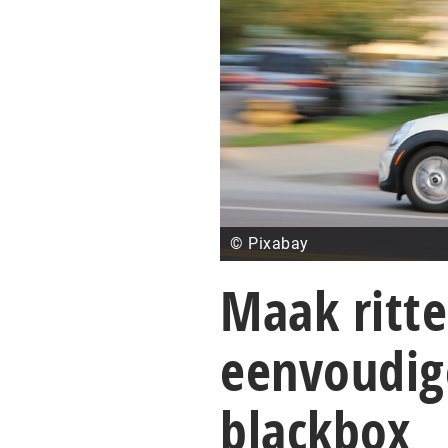
© Pixabay
Maak ritte
eenvoudige
blackbox