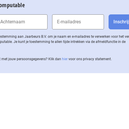
Computable
 toestemming aan Jaarbeurs B.V. om je naam en e-mailadres te verwerken voor het v
ble. Je kunt je toestemming te allen tijde intrekken via de af­meld­func­tie in de
 met jouw per­soons­ge­ge­vens? Klik dan
hier
voor ons privacy statement.