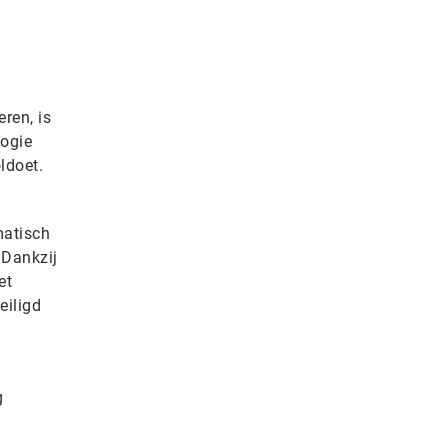
ren, is
logie
ldoet.
matisch
 Dankzij
et
eiligd
g