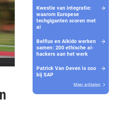
Kwestie van integratie:
waarom Europese
techgiganten scoren met
ai
Belfius en Aikido werken
samen: 200 ethische ai-
hackers aan het werk
Patrick Van Deven is coo
bij SAP
Meer artikelen
en