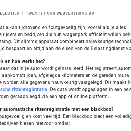
 LEESTIJD
TWENTY FOUR WEBVERTISING BV
atie kan tijdrovend en foutgevoelig zijn, vooral als je alles
 rijders en bedrijven die hun wagenpark efficiënt willen behe
ossing. Dit slimme apparaat combineert nauwkeurige techno
jd bespaart en altijd aan de eisen van de Belastingdienst vo
’s en hoe werkt het?
raat dat in je auto wordt geïnstalleerd. Het registreert auto
- en aankomsttijden, afgelegde kilometers en de gereden route.
 worden alle gegevens nauwkeurig vastgelegd. Dit maakt h
sche rittenregistratie
. De data wordt opgeslagen in een bev
den geraadpleegd via een app of online platform.
 automatische rittenregistratie met een blackbox?
utgevoelig en kost veel tijd. Een blackbox biedt een volledi
edrijven kiezen hiervoor omdat: