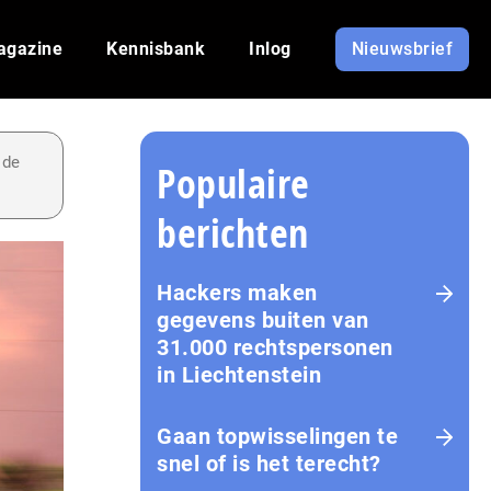
agazine
Kennisbank
Inlog
Nieuwsbrief
 de
Populaire
berichten
Hackers maken
gegevens buiten van
31.000 rechtspersonen
in Liechtenstein
Gaan topwisselingen te
snel of is het terecht?