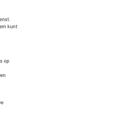
enst.
eem kunt
ns op
een
De