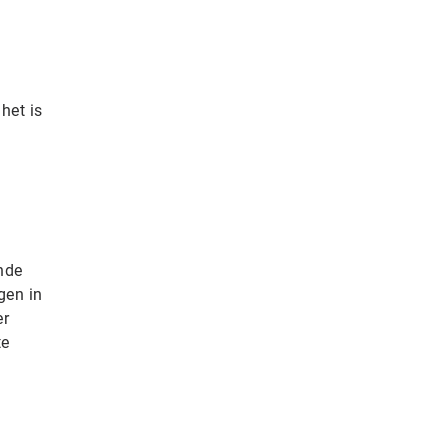
het is
nde
gen in
er
te