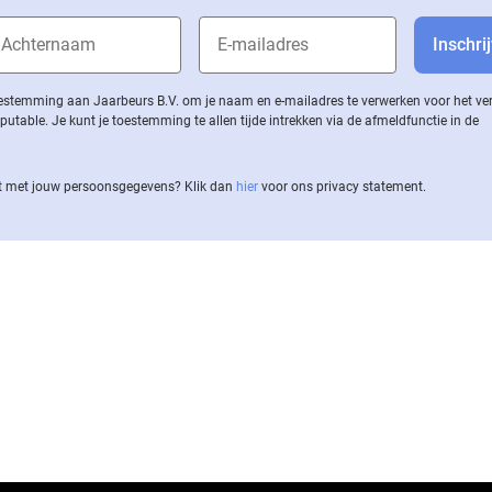
 toestemming aan Jaarbeurs B.V. om je naam en e-mailadres te verwerken voor het v
ble. Je kunt je toestemming te allen tijde intrekken via de af­meld­func­tie in de
 met jouw per­soons­ge­ge­vens? Klik dan
hier
voor ons privacy statement.