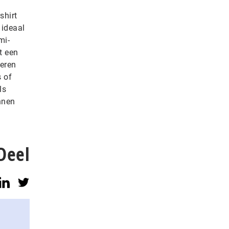
shirt
 ideaal
mi-
t een
leren
s of
ls
unnen
Deel