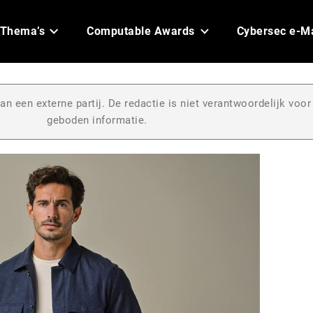
Thema’s
Computable Awards
Cybersec e-M
an een externe partij. De redactie is niet verantwoordelijk voor
geboden informatie.