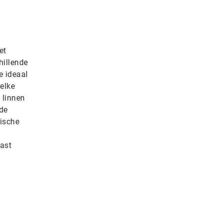
et
hillende
e ideaal
elke
 linnen
 de
tische
past