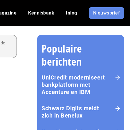
agazine
Kennisbank
Inlog
Nieuwsbrief
 de
Populaire
berichten
UniCredit moderniseert
bankplatform met
Accenture en IBM
Schwarz Digits meldt
zich in Benelux