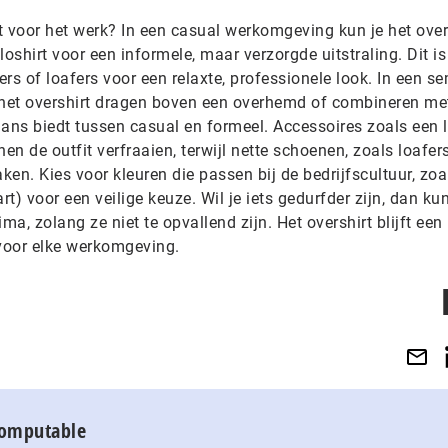
t voor het werk? In een casual werkomgeving kun je het over
oshirt voor een informele, maar verzorgde uitstraling. Dit is
rs of loafers voor een relaxte, professionele look. In een se
het overshirt dragen boven een overhemd of combineren me
lans biedt tussen casual en formeel. Accessoires zoals een 
en de outfit verfraaien, terwijl nette schoenen, zoals loafer
en. Kies voor kleuren die passen bij de bedrijfscultuur, zoa
wart) voor een veilige keuze. Wil je iets gedurfder zijn, dan k
a, zolang ze niet te opvallend zijn. Het overshirt blijft een
e voor elke werkomgeving.
Computable