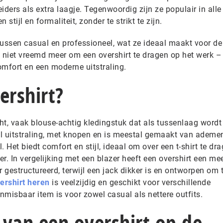
eiders als extra laagje. Tegenwoordig zijn ze populair in alle
stijl en formaliteit, zonder te strikt te zijn.
tussen casual en professioneel, wat ze ideaal maakt voor de
 niet vreemd meer om een overshirt te dragen op het werk – 
omfort en een moderne uitstraling.
ershirt?
cht, vaak blouse-achtig kledingstuk dat als tussenlaag wordt
l uitstraling, met knopen en is meestal gemaakt van ademe
 Het biedt comfort en stijl, ideaal om over een t-shirt te dra
er. In vergelijking met een blazer heeft een overshirt een me
r gestructureerd, terwijl een jack dikker is en ontworpen om 
ershirt heren
is veelzijdig en geschikt voor verschillende
misbaar item is voor zowel casual als nettere outfits.
 van een overshirt op de