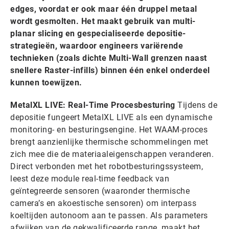
edges, voordat er ook maar één druppel metaal
wordt gesmolten. Het maakt gebruik van multi-
planar slicing en gespecialiseerde depositie-
strategieën, waardoor engineers variërende
technieken (zoals dichte Multi-Wall grenzen naast
snellere Raster-infills) binnen één enkel onderdeel
kunnen toewijzen.
MetalXL LIVE: Real-Time Procesbesturing
Tijdens de
depositie fungeert MetalXL LIVE als een dynamische
monitoring- en besturingsengine. Het WAAM-proces
brengt aanzienlijke thermische schommelingen met
zich mee die de materiaaleigenschappen veranderen.
Direct verbonden met het robotbesturingssysteem,
leest deze module real-time feedback van
geïntegreerde sensoren (waaronder thermische
camera’s en akoestische sensoren) om interpass
koeltijden autonoom aan te passen. Als parameters
afwijken van de gekwalificeerde range, maakt het