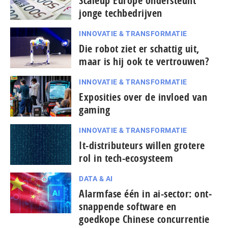
Scaleup Europe ondersteunt
jonge techbedrijven
INNOVATIE & TRANSFORMATIE
Die robot ziet er schattig uit,
maar is hij ook te vertrouwen?
INNOVATIE & TRANSFORMATIE
Exposities over de invloed van
gaming
INNOVATIE & TRANSFORMATIE
It-dis­tri­bu­teurs willen grotere
rol in tech-ecosysteem
DATA & AI
Alarmfase één in ai-sector: ont­
snap­pen­de software en
goedkope Chinese con­cur­ren­tie