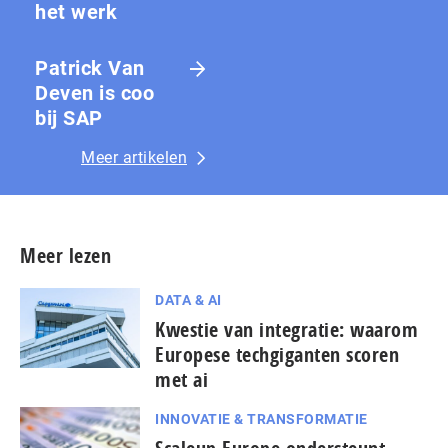
het werk
Patrick Van
Deven is coo
bij SAP
Meer artikelen
Meer lezen
DATA & AI
Kwestie van integratie: waarom
Europese techgiganten scoren
met ai
INNOVATIE & TRANSFORMATIE