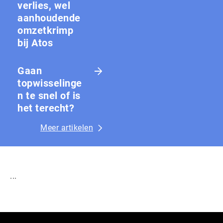
verlies, wel
aanhoudende
omzetkrimp
bij Atos
Gaan
topwisselinge
n te snel of is
het terecht?
Meer artikelen
...