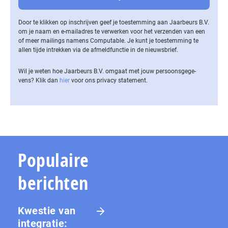
Door te klikken op inschrijven geef je toestemming aan Jaarbeurs B.V.
om je naam en e-mailadres te verwerken voor het verzenden van een
of meer mailings namens Computable. Je kunt je toestemming te
allen tijde intrekken via de af­meld­func­tie in de nieuwsbrief.
Wil je weten hoe Jaarbeurs B.V. omgaat met jouw per­soons­ge­ge­
vens? Klik dan
hier
voor ons privacy statement.
Populaire
berichten
Kwestie van
integratie: