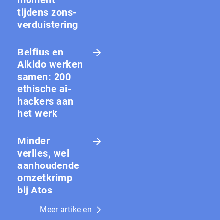
moment
tijdens zons­
ver­duis­te­ring
Belfius en
Aikido werken
samen: 200
ethische ai-
hackers aan
het werk
Minder
verlies, wel
aanhoudende
omzetkrimp
bij Atos
Meer artikelen