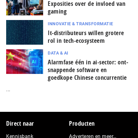
Exposities over de invloed van
gaming
INNOVATIE & TRANSFORMATIE
It-dis­tri­bu­teurs willen grotere
rol in tech-ecosysteem
DATA & AI
Alarmfase één in ai-sector: ont­
snap­pen­de software en
goedkope Chinese con­cur­ren­tie
...
Footer
Direct naar
Producten
Kennisbank
Adverteren en meer…