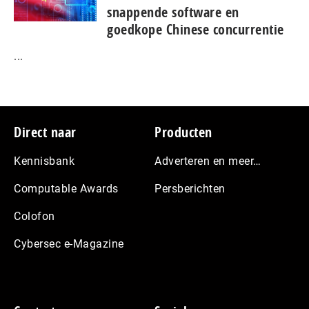
snap­pen­de software en
goedkope Chinese con­cur­ren­tie
...
Footer
Direct naar
Producten
Kennisbank
Adverteren en meer…
Computable Awards
Persberichten
Colofon
Cybersec e-Magazine