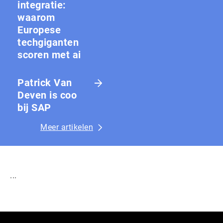
integratie:
waarom
Europese
techgiganten
scoren met ai
Patrick Van
Deven is coo
bij SAP
Meer artikelen
...