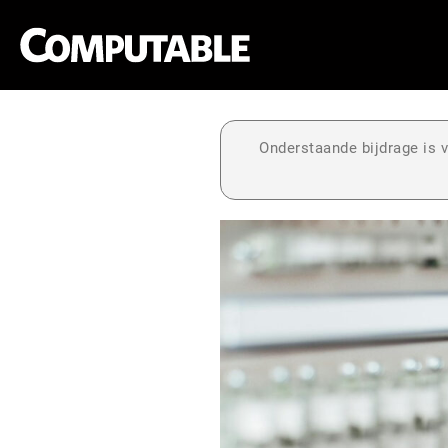
Onderstaande bijdrage is v