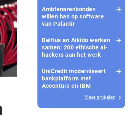
Amb­te­na­ren­bon­den
willen ban op software
van Palantir
Belfius en Aikido werken
samen: 200 ethische ai-
hackers aan het werk
UniCredit moderniseert
bankplatform met
Accenture en IBM
Meer artikelen
n