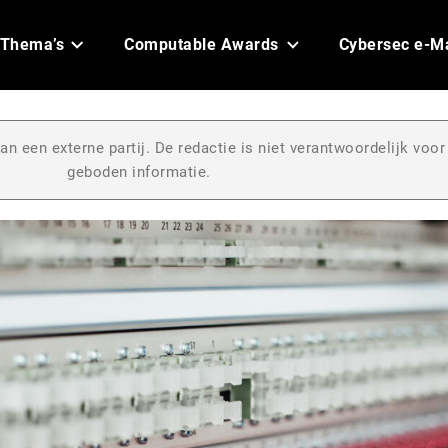
Thema’s
Computable Awards
Cybersec e-M
an een externe partij. De redactie is niet verantwoordelijk voor
geboden informatie.