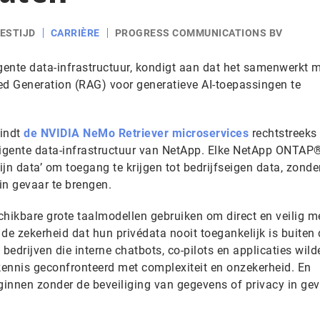
EESTIJD
CARRIÈRE
PROGRESS COMMUNICATIONS BV
ligente data-infrastructuur, kondigt aan dat het samenwerkt 
d Generation (RAG) voor generatieve AI-toepassingen te
indt
de NVIDIA NeMo Retriever microservices
rechtstreeks
ligente data-infrastructuur van NetApp. Elke NetApp ONTAP®
jn data’ om toegang te krijgen tot bedrijfseigen data, zonde
 in gevaar te brengen.
chikbare grote taalmodellen gebruiken om direct en veilig m
 de zekerheid dat hun privédata nooit toegankelijk is buiten
bedrijven die interne chatbots, co-pilots en applicaties wild
ennis geconfronteerd met complexiteit en onzekerheid. En
ginnen zonder de beveiliging van gegevens of privacy in gev