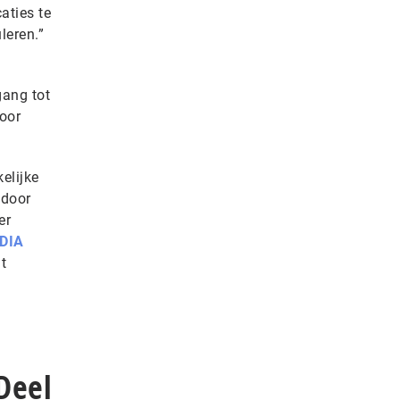
aties te
leren.”
gang tot
voor
elijke
 door
er
DIA
at
Deel