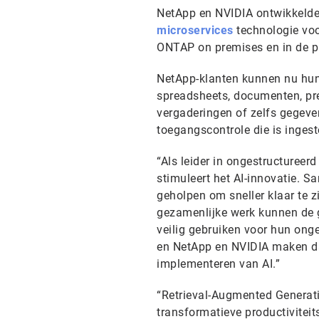
NetApp en NVIDIA ontwikkeld
microservices
technologie voo
ONTAP on premises en in de p
NetApp-klanten kunnen nu hun
spreadsheets, documenten, pr
vergaderingen of zelfs gegeve
toegangscontrole die is ingest
“Als leider in ongestructuree
stimuleert het AI-innovatie.
geholpen om sneller klaar te z
gezamenlijke werk kunnen de g
veilig gebruiken voor hun onge
en NetApp en NVIDIA maken da
implementeren van AI.”
“Retrieval-Augmented Generati
transformatieve productiviteit