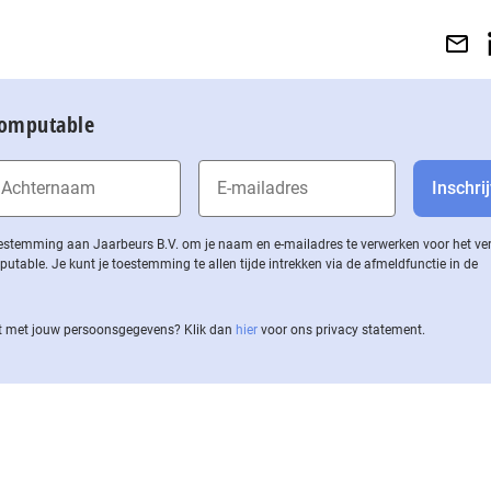
Computable
 toestemming aan Jaarbeurs B.V. om je naam en e-mailadres te verwerken voor het v
ble. Je kunt je toestemming te allen tijde intrekken via de af­meld­func­tie in de
 met jouw per­soons­ge­ge­vens? Klik dan
hier
voor ons privacy statement.