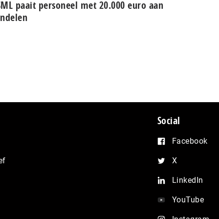
ML paait personeel met 20.000 euro aan
ndelen
Social
Facebook
ef
X
LinkedIn
YouTube