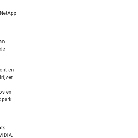
 NetApp
van
 de
ent en
rijven
os en
dperk
ots
VIDIA.