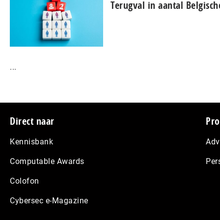
Terugval in aantal Belgisch
...
Footer
Direct naar
Pro
Kennisbank
Adv
Computable Awards
Per
Colofon
Cybersec e-Magazine