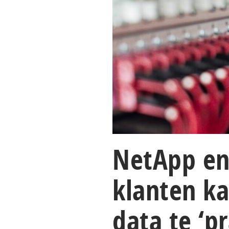
NetApp en
klanten k
data te ‘p