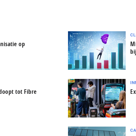
CL
nisatie op
Mi
bi
IN
oopt tot Fibre
Ex
CA