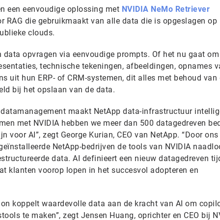
en een eenvoudige oplossing met
NVIDIA NeMo Retriever
r RAG die gebruikmaakt van alle data die is opgeslagen op
ublieke clouds.
 data opvragen via eenvoudige prompts. Of het nu gaat om
esentaties, technische tekeningen, afbeeldingen, opnames 
ns uit hun ERP- of CRM-systemen, dit alles met behoud van
eld bij het opslaan van de data.
rd datamanagement maakt NetApp data-infrastructuur intellig
 Samen met NVIDIA hebben we meer dan 500 datagedreven bed
ijn voor AI”, zegt George Kurian, CEO van NetApp. “Door ons
eïnstalleerde NetApp-bedrijven de tools van NVIDIA naadlo
structureerde data. AI definieert een nieuw datagedreven tij
t klanten voorop lopen in het succesvol adopteren en
on koppelt waardevolle data aan de kracht van AI om copil
stools te maken”, zegt Jensen Huang, oprichter en CEO bij N