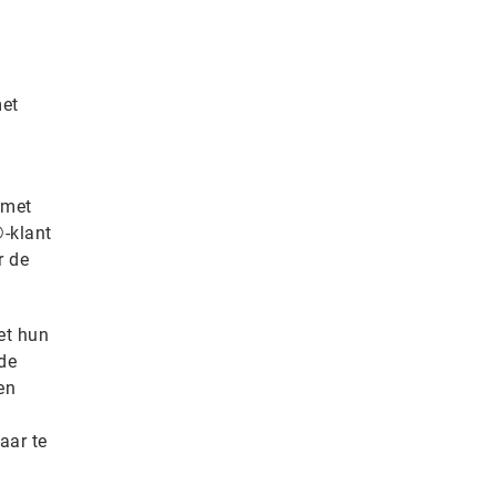
met
 met
-klant
r de
et hun
 de
en
aar te