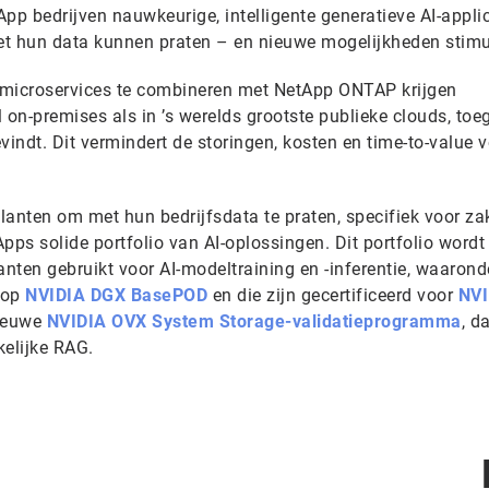
p bedrijven nauwkeurige, intelligente generatieve AI-applic
 hun data kunnen praten – en nieuwe mogelijkheden stimu
 microservices te combineren met NetApp ONTAP krijgen
 on-premises als in ’s werelds grootste publieke clouds, toe
vindt. Dit vermindert de storingen, kosten en time-to-value 
anten om met hun bedrijfsdata te praten, specifiek voor zak
pps solide portfolio van AI-oplossingen. Dit portfolio wordt
nten gebruikt voor AI-modeltraining en -inferentie, waarond
 op
NVIDIA DGX BasePOD
en die zijn gecertificeerd voor
NVI
nieuwe
NVIDIA OVX System Storage-validatieprogramma
, d
kelijke RAG.