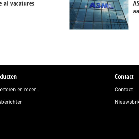
e ai-vacatures
AS
aa
ducten
Contact
erteren en meer…
Contact
sberichten
Nieuwsbri