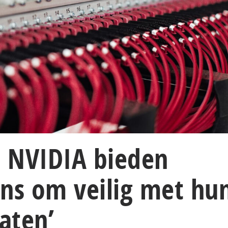
 NVIDIA bieden
ans om veilig met hu
raten’