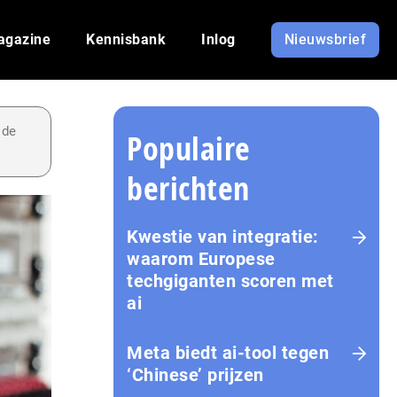
agazine
Kennisbank
Inlog
Nieuwsbrief
 de
Populaire
berichten
Kwestie van integratie:
waarom Europese
techgiganten scoren met
ai
Meta biedt ai-tool tegen
‘Chinese’ prijzen