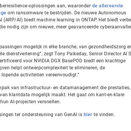
berresilience-oplossingen aan, waaronder
de allereerste
age
om ransomware te bestrijden. De nieuwe Autonomous
 (ARP/AI) biedt machine learning in ONTAP. Het biedt verb
die nodig zijn om nieuwe, meer geavanceerde cyberaanvalle
oepassingen mogelijk in elke branche, van gezondheidszorg e
iële dienstverlening”, zegt Tony Paikeday, Senior Director AI
ertificeerd voor NVIDIA DGX BasePOD biedt een krachtige
ijven helpt ontwerpcomplexiteit te elimineren, de
 lopende activiteiten vereenvoudigt.”
pak van infrastructuur- en datamanagement die prestaties,
 van klantdata mogelijk maakt. Het gaat om kant-en-klare
un AI-projecten versnellen.
singen ter ondersteuning van GenAI is
hier
te vinden.