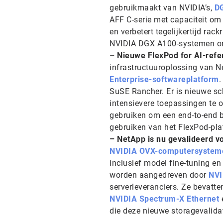
gebruikmaakt van NVIDIA’s,
DG
AFF C-serie met capaciteit om 
en verbetert tegelijkertijd r
NVIDIA DGX A100-systemen o
– Nieuwe FlexPod for AI-refe
infrastructuuroplossing van N
Enterprise-softwareplatform
.
SuSE Rancher. Er is nieuwe s
intensievere toepassingen te
gebruiken om een end-to-end bl
gebruiken van het FlexPod-pla
– NetApp is nu gevalideerd 
NVIDIA OVX-computersystem
inclusief model fine-tuning e
worden aangedreven door
NVI
serverleveranciers. Ze bevatte
NVIDIA Spectrum-X Ethernet
die deze nieuwe storagevalida