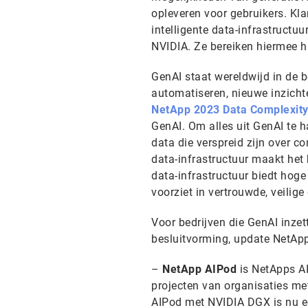
opleveren voor gebruikers. Kla
intelligente data-infrastruct
NVIDIA. Ze bereiken hiermee h
GenAI staat wereldwijd in de b
automatiseren, nieuwe inzicht
NetApp 2023 Data Complexit
GenAI. Om alles uit GenAI te 
data die verspreid zijn over c
data-infrastructuur maakt het 
data-infrastructuur biedt hoge
voorziet in vertrouwde, veilige
Voor bedrijven die GenAI inzett
besluitvorming, update NetApp
–
NetApp AIPod
is NetApps AI
projecten van organisaties met
AIPod met NVIDIA DGX is nu e