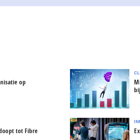
CL
nisatie op
Mi
bi
IN
oopt tot Fibre
Ex