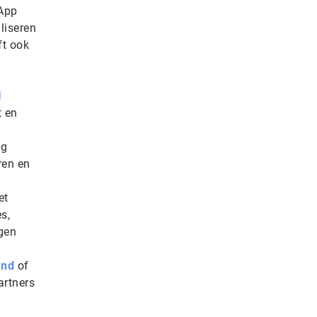
tApp
liseren
ft ook
I
t en
ng
ren en
et
s,
gen
and
of
artners