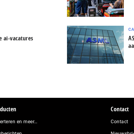
CA
e ai-vacatures
AS
aa
ducten
Contact
erteren en meer…
Contact
sberichten
Nieuwsbri