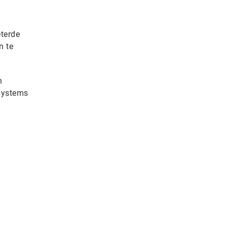
eterde
n te
n
 Systems