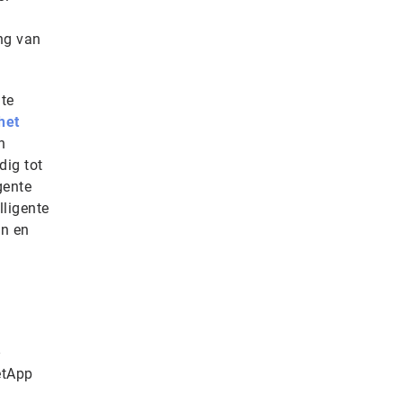
ng van
 te
het
n
dig tot
gente
lligente
en en
-
etApp