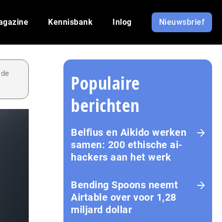
agazine
Kennisbank
Inlog
Nieuwsbrief
 de
Populaire
berichten
Belfius en Aikido werken
samen: 200 ethische ai-
hackers aan het werk
Bending Spoons neemt
Airtable over voor 1,28
miljard dollar