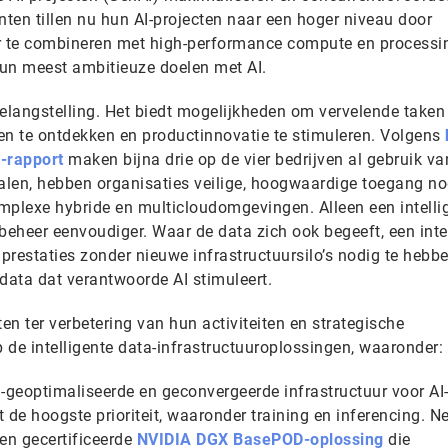
nten tillen nu hun AI-projecten naar een hoger niveau door
uur te combineren met high-performance compute en processi
un meest ambitieuze doelen met AI.
elangstelling. Het biedt mogelijkheden om vervelende taken
en te ontdekken en productinnovatie te stimuleren. Volgens
y-rapport
maken bijna drie op de vier bedrijven al gebruik va
halen, hebben organisaties veilige, hoogwaardige toegang no
omplexe hybride en multicloudomgevingen. Alleen een intelli
beheer eenvoudiger. Waar de data zich ook begeeft, een inte
 prestaties zonder nieuwe infrastructuursilo’s nodig te hebb
 data dat verantwoorde AI stimuleert.
en ter verbetering van hun activiteiten en strategische
 de intelligente data-infrastructuuroplossingen, waaronder:
-geoptimaliseerde en geconvergeerde infrastructuur voor AI
 de hoogste prioriteit, waaronder training en inferencing. N
en gecertificeerde
NVIDIA DGX BasePOD-oplossing
die