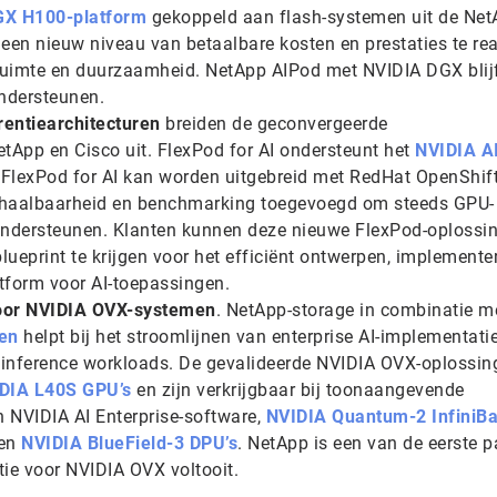
X H100-platform
gekoppeld aan flash-systemen uit de Ne
een nieuw niveau van betaalbare kosten en prestaties te rea
ackruimte en duurzaamheid. NetApp AIPod met NVIDIA DGX blij
ndersteunen.
rentiearchitecturen
breiden de geconvergeerde
etApp en Cisco uit. FlexPod for AI ondersteunt het
NVIDIA A
 FlexPod for AI kan worden uitgebreid met RedHat OpenShif
chaalbaarheid en benchmarking toegevoegd om steeds GPU-
 ondersteunen. Klanten kunnen deze nieuwe FlexPod-oplossi
ueprint te krijgen voor het efficiënt ontwerpen, implemente
tform voor AI-toepassingen.
voor NVIDIA OVX-systemen
. NetApp-storage in combinatie m
en
helpt bij het stroomlijnen van enterprise AI-implementatie
n inference workloads. De gevalideerde NVIDIA OVX-oplossin
DIA L40S GPU’s
en zijn verkrijgbaar bij toonaangevende
n NVIDIA AI Enterprise-software,
NVIDIA Quantum-2 InfiniB
en
NVIDIA BlueField-3 DPU’s
. NetApp is een van de eerste p
tie voor NVIDIA OVX voltooit.