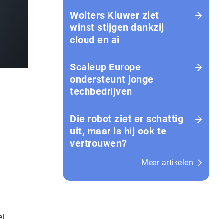
Wolters Kluwer ziet
winst stijgen dankzij
cloud en ai
Scaleup Europe
ondersteunt jonge
techbedrijven
Die robot ziet er schattig
uit, maar is hij ook te
vertrouwen?
Meer artikelen
el