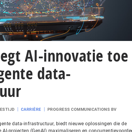
egt AI-innovatie toe
igente data-
tuur
EESTIJD
CARRIÈRE
PROGRESS COMMUNICATIONS BV
igente data-infrastructuur, biedt nieuwe oplossingen die de
 AI-projecten (GenAI) maximaliseren en concurrentievoorde