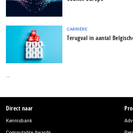
CARRIÈRE
Terugval in aantal Belgisch
...
Footer
Direct naar
Pro
Kennisbank
Adv
Computable Awards
Per