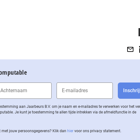
Computable
 toestemming aan Jaarbeurs B.V. om je naam en e-mailadres te verwerken voor het v
ble. Je kunt je toestemming te allen tijde intrekken via de af­meld­func­tie in de
 met jouw per­soons­ge­ge­vens? Klik dan
hier
voor ons privacy statement.