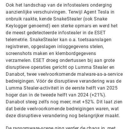
Ook het landschap van de infostealers onderging
aanzienlijke verschuivingen. Terwijl Agent Tesla in
onbruik raakte, kende SnakeStealer (ook Snake
Keylogger genoemd) een sterke opmars en werd het
de meest gedetecteerde infostealer in de ESET
telemetrie. SnakeStealer kan o.a. toetsaanslagen
registreren, opgeslagen inloggegevens stelen,
screenshots maken en klembordgegevens
verzamelen. ESET droeg ondertussen bij aan grote
disruptieve operaties gericht op Lumma Stealer en
Danabot, twee veelvoorkomende malware-as-a-service
bedreigingen. Vóór de disruptieve verandering was de
Lumma Stealer-activiteit in de eerste helft van 2025
hoger dan in de tweede helft van 2024 (+21%).
Danabot steeg zelfs nog meer, met +52%. Dit laat zien
dat beide veelvoorkomende bedreigingen waren, wat
deze disruptieve verandering nog belangrijker maakt.
De ransomware-scene ging verder de chaos in, met