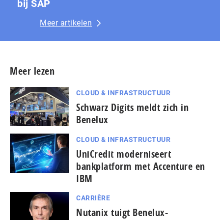
bij SAP
Meer artikelen
Meer lezen
CLOUD & INFRASTRUCTUUR
Schwarz Digits meldt zich in
Benelux
CLOUD & INFRASTRUCTUUR
UniCredit moderniseert
bankplatform met Accenture en
IBM
CARRIÈRE
Nutanix tuigt Benelux-