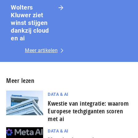
Wolters
Kluwer ziet
winst stijgen
dankzij cloud
en ai
Meer artikelen
Meer lezen
DATA & AI
Kwestie van integratie: waarom
Europese techgiganten scoren
met ai
DATA & AI