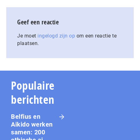
Geef een reactie
Je moet
ingelogd zijn op
om een reactie te
plaatsen.
Populaire
berichten
Belfius en
Aikido werken
samen: 200
ethische ai-