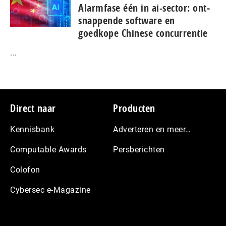
Alarmfase één in ai-sector: ont­
snap­pen­de software en
goedkope Chinese con­cur­ren­tie
...
Footer
Direct naar
Producten
Kennisbank
Adverteren en meer…
Computable Awards
Persberichten
Colofon
Cybersec e-Magazine