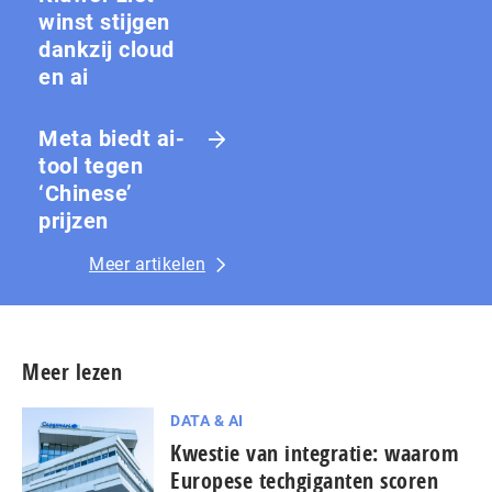
winst stijgen
dankzij cloud
en ai
Meta biedt ai-
tool tegen
‘Chinese’
prijzen
Meer artikelen
Meer lezen
DATA & AI
Kwestie van integratie: waarom
Europese techgiganten scoren