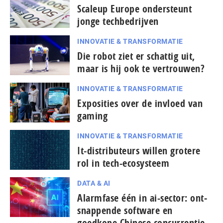
Scaleup Europe ondersteunt
jonge techbedrijven
INNOVATIE & TRANSFORMATIE
Die robot ziet er schattig uit,
maar is hij ook te vertrouwen?
INNOVATIE & TRANSFORMATIE
Exposities over de invloed van
gaming
INNOVATIE & TRANSFORMATIE
It-dis­tri­bu­teurs willen grotere
rol in tech-ecosysteem
DATA & AI
Alarmfase één in ai-sector: ont­
snap­pen­de software en
goedkope Chinese con­cur­ren­tie