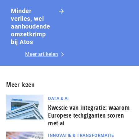
Minder
verlies, wel
aanhoudende
omzetkrimp
bij Atos
Meer artikelen
Meer lezen
DATA & AI
Kwestie van integratie: waarom
Europese techgiganten scoren
met ai
INNOVATIE & TRANSFORMATIE