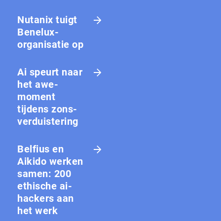
Nutanix tuigt
Benelux-
organisatie op
Ai speurt naar
het awe-
moment
tijdens zons­
ver­duis­te­ring
Belfius en
Aikido werken
samen: 200
ethische ai-
hackers aan
het werk