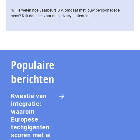
Wil je weten hoe Jaarbeurs B.V. omgaat met jouw per­soons­ge­ge­
vens? Klik dan
hier
voor ons privacy statement.
Populaire
berichten
Kwestie van
integratie:
waarom
Europese
techgiganten
scoren met ai