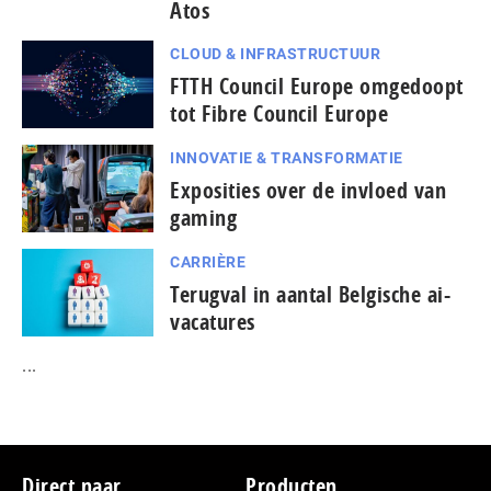
Atos
CLOUD & INFRASTRUCTUUR
FTTH Council Europe omgedoopt
tot Fibre Council Europe
INNOVATIE & TRANSFORMATIE
Exposities over de invloed van
gaming
CARRIÈRE
Terugval in aantal Belgische ai-
vacatures
...
Footer
Direct naar
Producten