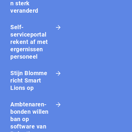
n sterk
veranderd
Self-
serviceportal
rekent af met
ergernissen
personeel
Stijn Blomme
richt Smart
Lions op
Amb­te­na­ren­
bon­den willen
ban op
software van