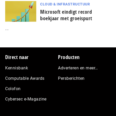
CLOUD & INFRASTRUCTUUR
Microsoft eindigt record
boekjaar met groeispurt
...
Footer
Direct naar
Producten
Kennisbank
Adverteren en meer…
Computable Awards
Persberichten
Colofon
Cybersec e-Magazine