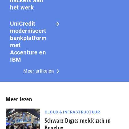
hackers aan
het werk
UniCredit
moderniseert
bankplatform
met
Accenture en
IBM
Meer artikelen
Meer lezen
CLOUD & INFRASTRUCTUUR
Schwarz Digits meldt zich in
Benelux