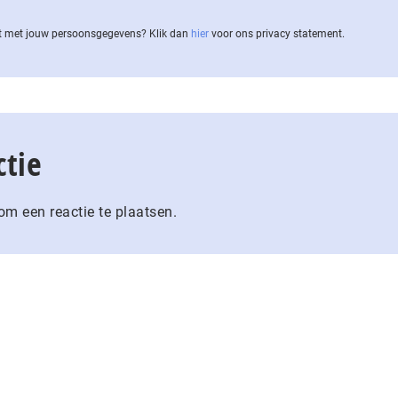
 met jouw per­soons­ge­ge­vens? Klik dan
hier
voor ons privacy statement.
ctie
m een reactie te plaatsen.