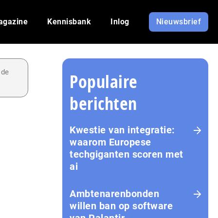
agazine
Kennisbank
Inlog
Nieuwsbrief
 de
Populaire
berichten
Kwestie van integratie:
waarom Europese
techgiganten scoren met
ai
Amb­te­na­ren­bon­den
willen ban op software