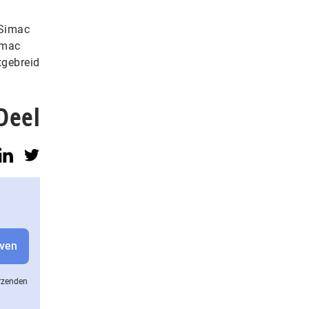
 Simac
imac
tgebreid
Deel
erzenden