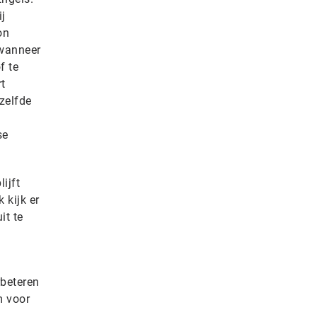
ij
on
 wanneer
f te
rt
zelfde
se
ijft
 kijk er
it te
rbeteren
m voor