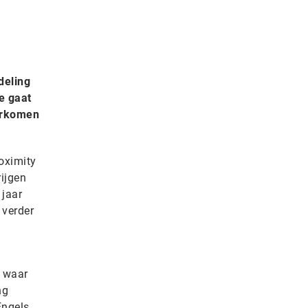
deling
e gaat
oorkomen
oximity
ijgen
 jaar
 verder
, waar
ng
Engels.