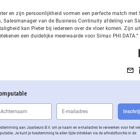
ter en zijn persoonlijkheid vormen een perfecte match met
s
, Salesmanager van de Business Continuity afdeling van S
taligheid kan Pieter bij iedereen over de vloer komen. Zijn ui
betekenen een duidelijke meerwaarde voor Simac PHI DATA.”
Computable
 toestemming aan Jaarbeurs B.V. om je naam en e-mailadres te verwerken voor het v
ble. Je kunt je toestemming te allen tijde intrekken via de af­meld­func­tie in de