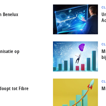
CL
in Benelux
Un
Ac
CL
nisatie op
Mi
bi
CL
oopt tot Fibre
Mi