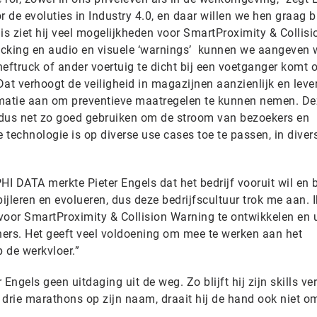
or de evoluties in Industry 4.0, en daar willen we hen graag b
is ziet hij veel mogelijkheden voor SmartProximity & Collisi
acking en audio en visuele ‘warnings’ kunnen we aangeven
ftruck of ander voertuig te dicht bij een voetganger komt o
Dat verhoogt de veiligheid in magazijnen aanzienlijk en leve
rmatie aan om preventieve maatregelen te kunnen nemen. De
 dus net zo goed gebruiken om de stroom van bezoekers en
e technologie is op diverse use cases toe te passen, in diver
I DATA merkte Pieter Engels dat het bedrijf vooruit wil en bl
bijleren en evolueren, dus deze bedrijfscultuur trok me aan. Ik
voor SmartProximity & Collision Warning te ontwikkelen en u
ers. Het geeft veel voldoening om mee te werken aan het
p de werkvloer.”
er Engels geen uitdaging uit de weg. Zo blijft hij zijn skills ve
t drie marathons op zijn naam, draait hij de hand ook niet o