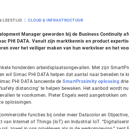
N LEESTIJD
CLOUD & INFRASTRUCTUUR
velopment Manager geworden bij de Business Continuity af
mac PHI DATA. Vanuit zijn marktkennis en product expertis
seren over het veiliger maken van hun werkvloer en het v
 enkele honderden arbeidsplaatsongevallen. Met zijn SmartPr
en wil Simac PHI DATA helpen dat aantal naar beneden te kr
Simac PHI DATA lanceerde de
SmartProximity oplossing
drie
‘safety distancing’ te helpen bewaken. Het aanbod wordt nu
gevallen te voorkomen. Pieter Engels werd aangetrokken om
ze oplossingen.
 commerciële functies bij onder meer Datacolor en Objective
van Internet of Things (IoT) en Industrial IoT. “Digitaliseri
e rol, zowel in ons privéleven als in de werkomgeving,” zegt 